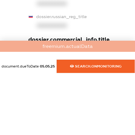
XXXXXXXXXX
dossier.russian_reg_title
XXXXXXXXXX
dossier.commercial_info.title
freemium.actualData
dossier.commercial_info.postal_address
XXXXXXXXXX
document.dueToDate
05.05.25
SEARCH.ONMONITORING
dossier.commercial_info.phone
XXXXXXXXXX
dossier.commercial_info.fax
XXXXXXXXXX
dossier.commercial_info.email
XXXXXXXXXX