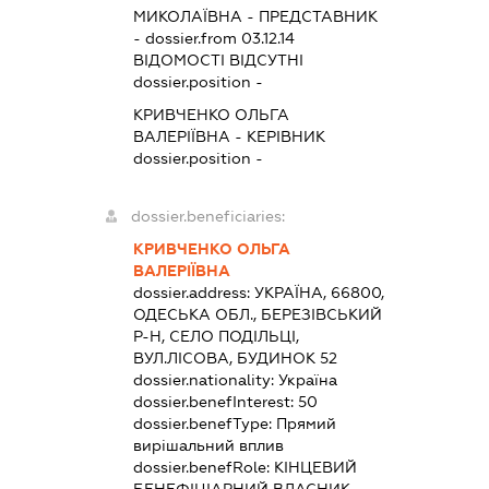
МИКОЛАЇВНА
-
ПРЕДСТАВНИК
- dossier.from 03.12.14
ВІДОМОСТІ ВІДСУТНІ
dossier.position -
КРИВЧЕНКО ОЛЬГА
ВАЛЕРІЇВНА
-
КЕРІВНИК
dossier.position -
dossier.beneficiaries:
КРИВЧЕНКО ОЛЬГА
ВАЛЕРІЇВНА
dossier.address:
УКРАЇНА, 66800,
ОДЕСЬКА ОБЛ., БЕРЕЗІВСЬКИЙ
Р-Н, СЕЛО ПОДІЛЬЦІ,
ВУЛ.ЛІСОВА, БУДИНОК 52
dossier.nationality:
Україна
dossier.benefInterest:
50
dossier.benefType:
Прямий
вирішальний вплив
dossier.benefRole:
КІНЦЕВИЙ