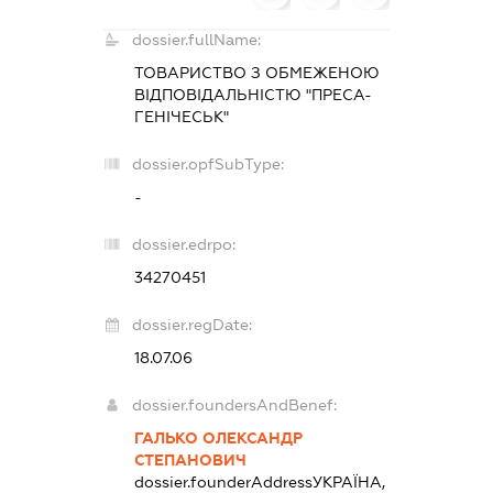
dossier.fullName:
ТОВАРИСТВО З ОБМЕЖЕНОЮ
ВІДПОВІДАЛЬНІСТЮ "ПРЕСА-
ГЕНІЧЕСЬК"
dossier.opfSubType:
-
dossier.edrpo:
34270451
dossier.regDate:
18.07.06
dossier.foundersAndBenef:
ГАЛЬКО ОЛЕКСАНДР
СТЕПАНОВИЧ
dossier.founderAddress
УКРАЇНА,