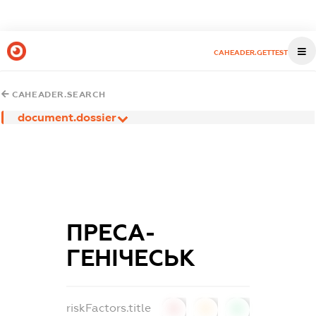
CAHEADER.GETTEST
CAHEADER.SEARCH
document.dossier
ПРЕСА-
ГЕНІЧЕСЬК
riskFactors.title
0
0
0