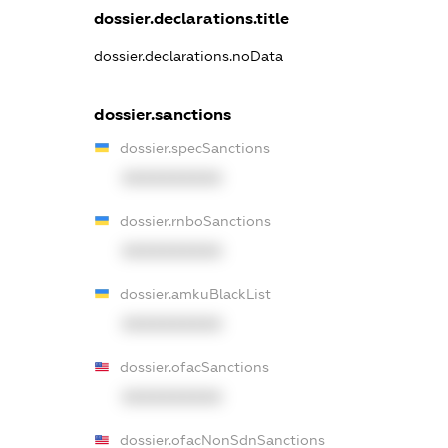
dossier.declarations.title
dossier.declarations.noData
dossier.sanctions
dossier.specSanctions
XXXXXXXXXX
dossier.rnboSanctions
XXXXXXXXXX
dossier.amkuBlackList
XXXXXXXXXX
dossier.ofacSanctions
XXXXXXXXXX
dossier.ofacNonSdnSanctions