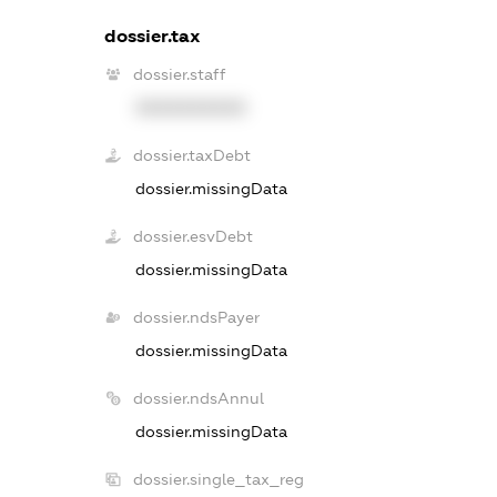
dossier.tax
dossier.staff
XXXXXXXXXX
dossier.taxDebt
dossier.missingData
dossier.esvDebt
dossier.missingData
dossier.ndsPayer
dossier.missingData
dossier.ndsAnnul
dossier.missingData
dossier.single_tax_reg