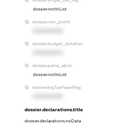
dossier.single_tax_reg
dossier.notInList
dossier.non_profit
XXXXXXXXXX
dossier.budget_dotation
XXXXXXXXXX
dossier.palne_akciz
dossier.notInList
dossier.bigTaxPayerReg
XXXXXXXXXX
dossier.declarations.title
dossier.declarations.noData