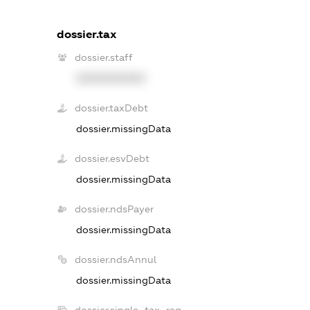
dossier.tax
dossier.staff
XXXXXXXXXX
dossier.taxDebt
dossier.missingData
dossier.esvDebt
dossier.missingData
dossier.ndsPayer
dossier.missingData
dossier.ndsAnnul
dossier.missingData