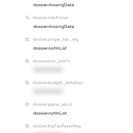
dossier.missingData
dossier.ndsAnnul
dossier.missingData
dossier.single_tax_reg
dossier.notInList
dossier.non_profit
XXXXXXXXXX
dossier.budget_dotation
XXXXXXXXXX
dossier.palne_akciz
dossier.notInList
dossier.bigTaxPayerReg