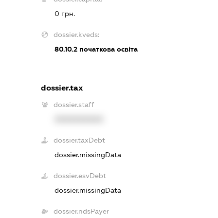
0 грн.
dossier.kveds:
80.10.2
початкова освіта
dossier.tax
dossier.staff
XXXXXXXXXX
dossier.taxDebt
dossier.missingData
dossier.esvDebt
dossier.missingData
dossier.ndsPayer