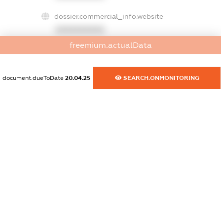
dossier.commercial_info.website
XXXXXXXXXX
freemium.actualData
dossier.commercial_info.activity
XXXXXXXXXX
document.dueToDate
20.04.25
SEARCH.ONMONITORING
freemium.exampleText_1
freemium.exampleText_2
freemium.anonymousPerSearch2
FREEMIUM.DETAILS
FREEMIUM.REGISTER