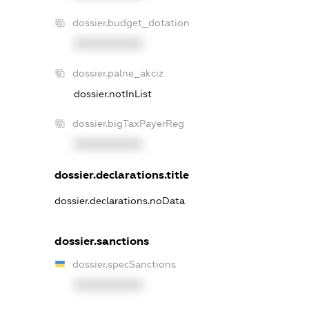
dossier.budget_dotation
XXXXXXXXXX
dossier.palne_akciz
dossier.notInList
dossier.bigTaxPayerReg
XXXXXXXXXX
dossier.declarations.title
dossier.declarations.noData
dossier.sanctions
dossier.specSanctions
XXXXXXXXXX