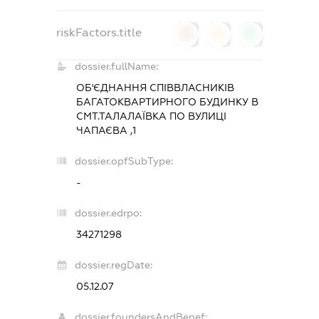
riskFactors.title
0
0
0
dossier.fullName:
ОБ'ЄДНАННЯ СПІВВЛАСНИКІВ
БАГАТОКВАРТИРНОГО БУДИНКУ В
СМТ.ТАЛАЛАЇВКА ПО ВУЛИЦІ
ЧАПАЄВА ,1
dossier.opfSubType:
-
dossier.edrpo:
34271298
dossier.regDate:
05.12.07
dossier.foundersAndBenef: