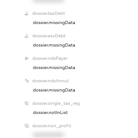
dossier.taxDebt
dossier.missingData
dossier.esvDebt
dossier.missingData
dossier.ndsPayer
dossier.missingData
dossier.ndsAnnul
dossier.missingData
dossier.single_tax_reg
dossier.notInList
dossier.non_profit
XXXXXXXXXX