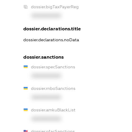
dossier.bigTaxPayerReg
XXXXXXXXXX
dossier.declarations.title
dossier.declarations.noData
dossier.sanctions
dossier.specSanctions
XXXXXXXXXX
dossier.rnboSanctions
XXXXXXXXXX
dossier.amkuBlackList
XXXXXXXXXX
dossier.ofacSanctions