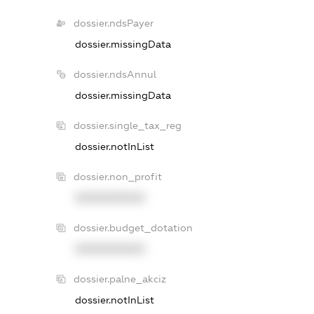
dossier.ndsPayer
dossier.missingData
dossier.ndsAnnul
dossier.missingData
dossier.single_tax_reg
dossier.notInList
dossier.non_profit
XXXXXXXXXX
dossier.budget_dotation
XXXXXXXXXX
dossier.palne_akciz
dossier.notInList