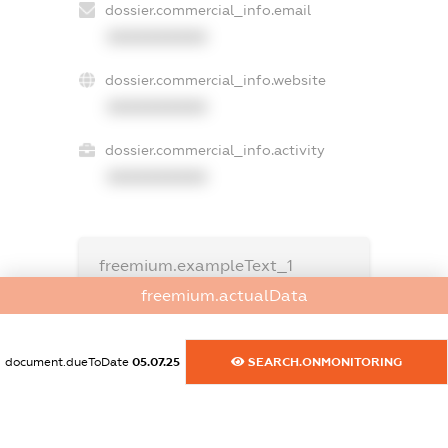
dossier.commercial_info.email
XXXXXXXXXX
dossier.commercial_info.website
XXXXXXXXXX
dossier.commercial_info.activity
XXXXXXXXXX
freemium.exampleText_1
freemium.exampleText_2
freemium.actualData
freemium.anonymousPerSearch2
FREEMIUM.DETAILS
document.dueToDate
05.07.25
SEARCH.ONMONITORING
FREEMIUM.REGISTER