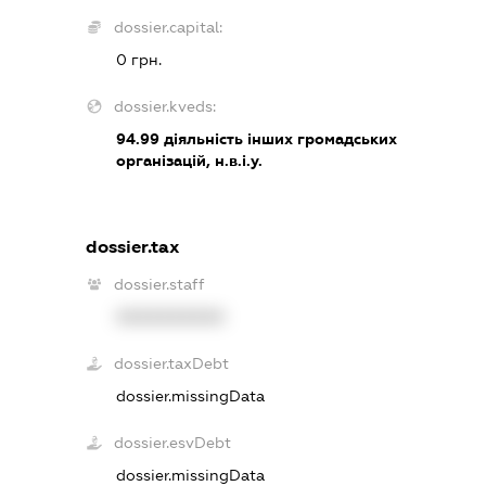
dossier.capital:
0 грн.
dossier.kveds:
94.99
діяльність інших громадських
організацій, н.в.і.у.
dossier.tax
dossier.staff
XXXXXXXXXX
dossier.taxDebt
dossier.missingData
dossier.esvDebt
dossier.missingData