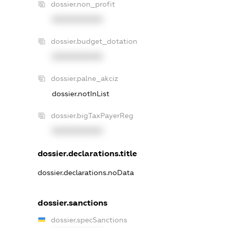
dossier.non_profit
XXXXXXXXXX
dossier.budget_dotation
XXXXXXXXXX
dossier.palne_akciz
dossier.notInList
dossier.bigTaxPayerReg
XXXXXXXXXX
dossier.declarations.title
dossier.declarations.noData
dossier.sanctions
dossier.specSanctions