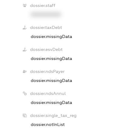
dossier.staff
XXXXXXXXXX
dossier.taxDebt
dossier.missingData
dossier.esvDebt
dossier.missingData
dossier.ndsPayer
dossier.missingData
dossier.ndsAnnul
dossier.missingData
dossier.single_tax_reg
dossier.notInList