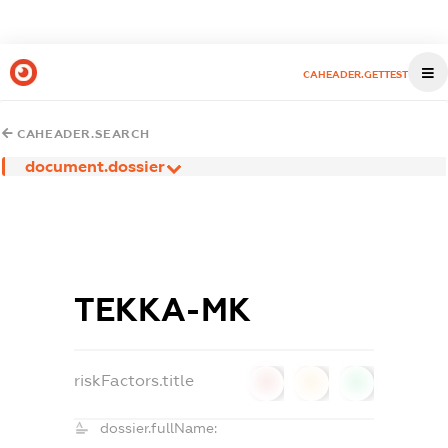
CAHEADER.GETTEST
CAHEADER.SEARCH
document.dossier
ТЕККА-МК
riskFactors.title
0
0
0
dossier.fullName: