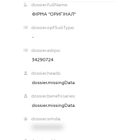
dossier.fullName:
ФІРМА "ОРИГІНАЛ"
dossier.opfSubType:
-
dossier.edrpo:
34290724
dossier.heads:
dossier.missingData
dossier.beneficiaries:
dossier.missingData
dossier.smida:
XXXXXXXXXX