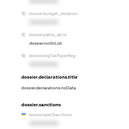
XXXXXXXXXX
dossier.budget_dotation
XXXXXXXXXX
dossier.palne_akciz
dossier.notInList
dossier.bigTaxPayerReg
XXXXXXXXXX
dossier.declarations.title
dossier.declarations.noData
dossier.sanctions
dossier.specSanctions
XXXXXXXXXX