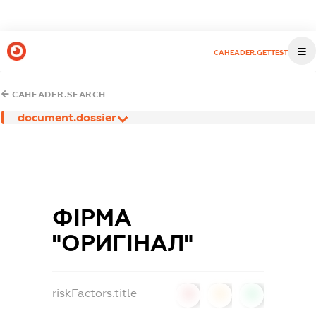
CAHEADER.GETTEST
CAHEADER.SEARCH
document.dossier
ФІРМА
"ОРИГІНАЛ"
riskFactors.title
0
0
0