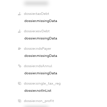
XXXXXXXXXX
dossier.taxDebt
dossier.missingData
dossier.esvDebt
dossier.missingData
dossier.ndsPayer
dossier.missingData
dossier.ndsAnnul
dossier.missingData
dossier.single_tax_reg
dossier.notInList
dossier.non_profit