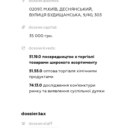
dossier.address:
02097, М.КИЇВ, ДЕСНЯНСЬКИЙ,
ВУЛИЦЯ БУДИЩАНСЬКА, 9/40, 303
dossier.capital:
35 000 грн.
dossier.kveds:
51.19.0
посередництво в торгівлі
товарами широкого асортименту
51.55.0
оптова торгівля хімічними
продуктами
74.13.0
дослідження кон'юнктури
ринку та виявлення суспільної думки
dossier.tax
dossier.staff