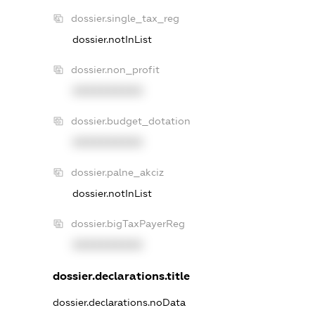
dossier.single_tax_reg
dossier.notInList
dossier.non_profit
XXXXXXXXXX
dossier.budget_dotation
XXXXXXXXXX
dossier.palne_akciz
dossier.notInList
dossier.bigTaxPayerReg
XXXXXXXXXX
dossier.declarations.title
dossier.declarations.noData