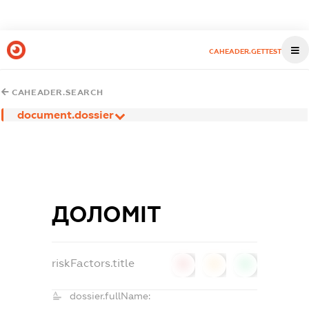
CAHEADER.GETTEST
CAHEADER.SEARCH
document.dossier
ДОЛОМІТ
riskFactors.title
0
0
0
dossier.fullName: