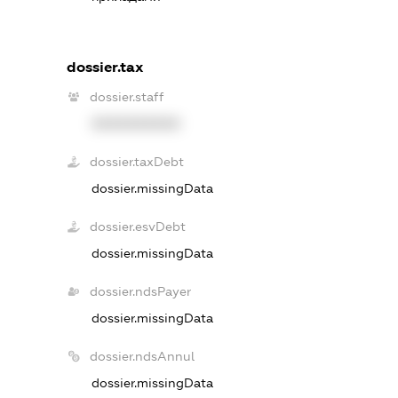
dossier.tax
dossier.staff
XXXXXXXXXX
dossier.taxDebt
dossier.missingData
dossier.esvDebt
dossier.missingData
dossier.ndsPayer
dossier.missingData
dossier.ndsAnnul
dossier.missingData