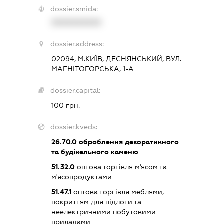
dossier.smida:
XXXXXXXXXX
dossier.address:
02094, М.КИЇВ, ДЕСНЯНСЬКИЙ, ВУЛ.
МАГНІТОГОРСЬКА, 1-А
dossier.capital:
100 грн.
dossier.kveds:
26.70.0
оброблення декоративного
та будівельного каменю
51.32.0
оптова торгівля м'ясом та
м'ясопродуктами
51.47.1
оптова торгівля меблями,
покриттям для підлоги та
неелектричними побутовими
приладами