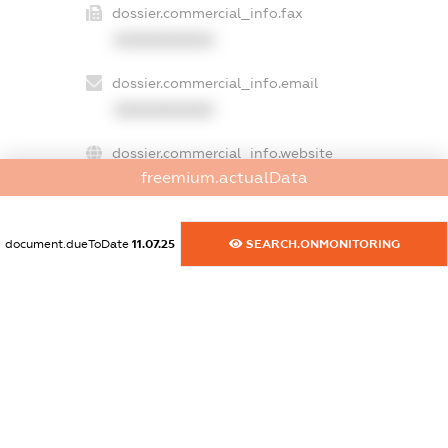
dossier.commercial_info.fax
XXXXXXXXXX
dossier.commercial_info.email
XXXXXXXXXX
dossier.commercial_info.website
freemium.actualData
XXXXXXXXXX
dossier.commercial_info.activity
document.dueToDate
11.07.25
SEARCH.ONMONITORING
XXXXXXXXXX
freemium.exampleText_1
freemium.exampleText_2
freemium.anonymousPerSearch2
FREEMIUM.DETAILS
FREEMIUM.REGISTER