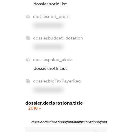
dossier.notInList
dossier.non_profit
XXXXXXXXXX
dossier.budget_dotation
XXXXXXXXXX
dossier.palne_akciz
dossier.notInList
dossier.bigTaxPayerReg
XXXXXXXXXX
dossier.declarations.title
2018
dossier.declarations.pepName
dossier.declarations.personName
dossier.declaration