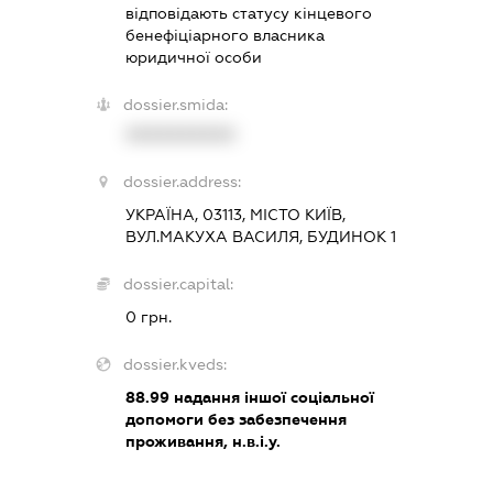
відповідають статусу кінцевого
бенефіціарного власника
юридичної особи
dossier.smida:
XXXXXXXXXX
dossier.address:
УКРАЇНА, 03113, МІСТО КИЇВ,
ВУЛ.МАКУХА ВАСИЛЯ, БУДИНОК 1
dossier.capital:
0 грн.
dossier.kveds:
88.99
надання іншої соціальної
допомоги без забезпечення
проживання, н.в.і.у.