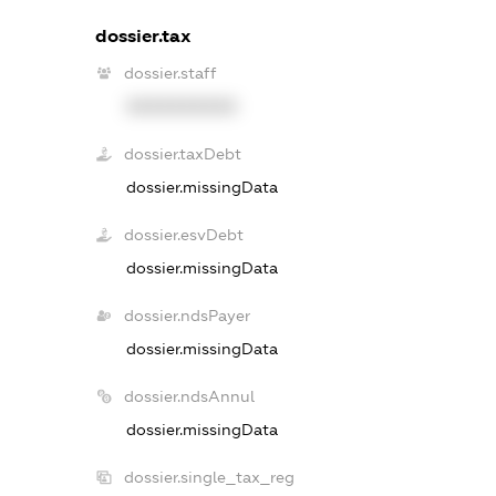
dossier.tax
dossier.staff
XXXXXXXXXX
dossier.taxDebt
dossier.missingData
dossier.esvDebt
dossier.missingData
dossier.ndsPayer
dossier.missingData
dossier.ndsAnnul
dossier.missingData
dossier.single_tax_reg