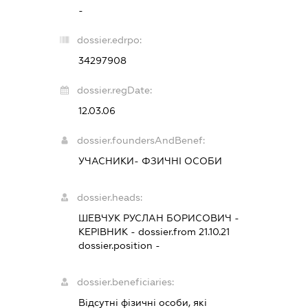
-
dossier.edrpo:
34297908
dossier.regDate:
12.03.06
dossier.foundersAndBenef:
УЧАСНИКИ- ФЗИЧНІ ОСОБИ
dossier.heads:
ШЕВЧУК РУСЛАН БОРИСОВИЧ
-
КЕРІВНИК
- dossier.from 21.10.21
dossier.position -
dossier.beneficiaries:
Відсутні фізичні особи, які