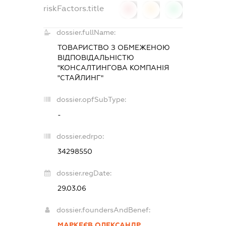
riskFactors.title
0
0
0
dossier.fullName:
ТОВАРИСТВО З ОБМЕЖЕНОЮ
ВІДПОВІДАЛЬНІСТЮ
"КОНСАЛТИНГОВА КОМПАНІЯ
"СТАЙЛИНГ"
dossier.opfSubType:
-
dossier.edrpo:
34298550
dossier.regDate:
29.03.06
dossier.foundersAndBenef:
МАРКЕЄВ ОЛЕКСАНДР