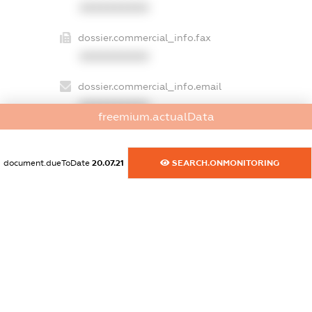
XXXXXXXXXX
dossier.commercial_info.fax
XXXXXXXXXX
dossier.commercial_info.email
XXXXXXXXXX
freemium.actualData
dossier.commercial_info.website
XXXXXXXXXX
document.dueToDate
20.07.21
SEARCH.ONMONITORING
dossier.commercial_info.activity
XXXXXXXXXX
freemium.exampleText_1
freemium.exampleText_2
freemium.anonymousPerSearch2
FREEMIUM.DETAILS