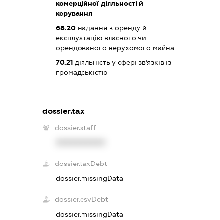
комерційної діяльності й
керування
68.20
надання в оренду й
експлуатацію власного чи
орендованого нерухомого майна
70.21
діяльність у сфері зв'язків із
громадськістю
dossier.tax
dossier.staff
XXXXXXXXXX
dossier.taxDebt
dossier.missingData
dossier.esvDebt
dossier.missingData