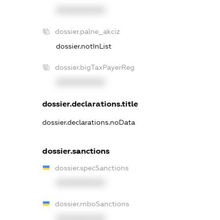
XXXXXXXXXX
dossier.palne_akciz
dossier.notInList
dossier.bigTaxPayerReg
XXXXXXXXXX
dossier.declarations.title
dossier.declarations.noData
dossier.sanctions
dossier.specSanctions
XXXXXXXXXX
dossier.rnboSanctions
XXXXXXXXXX