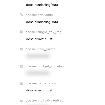
dossier.missingData
dossier.ndsAnnul
dossier.missingData
dossier.single_tax_reg
dossier.notInList
dossier.non_profit
XXXXXXXXXX
dossier.budget_dotation
XXXXXXXXXX
dossier.palne_akciz
dossier.notInList
dossier.bigTaxPayerReg