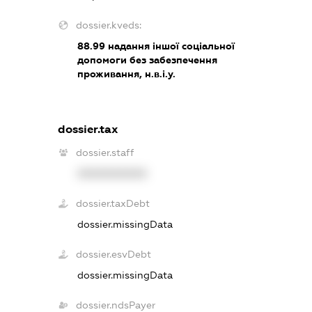
dossier.kveds:
88.99
надання іншої соціальної
допомоги без забезпечення
проживання, н.в.і.у.
dossier.tax
dossier.staff
XXXXXXXXXX
dossier.taxDebt
dossier.missingData
dossier.esvDebt
dossier.missingData
dossier.ndsPayer