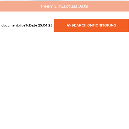
freemium.actualData
dossier.commercial_info.website
XXXXXXXXXX
document.dueToDate
25.04.25
SEARCH.ONMONITORING
dossier.commercial_info.activity
XXXXXXXXXX
freemium.exampleText_1
freemium.exampleText_2
freemium.anonymousPerSearch2
FREEMIUM.DETAILS
FREEMIUM.REGISTER