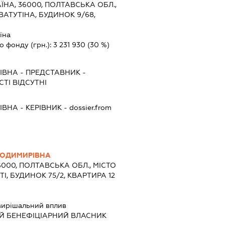
ЇНА, 36000, ПОЛТАВСЬКА ОБЛ.,
ВАТУТІНА, БУДИНОК 9/68,
їна
о фонду (грн.):
3 231 930
(30 %)
ІВНА
-
ПРЕДСТАВНИК
-
ТІ ВІДСУТНІ
ІВНА
-
КЕРІВНИК
- dossier.from
ЛОДИМИРІВНА
6000, ПОЛТАВСЬКА ОБЛ., МІСТО
, БУДИНОК 75/2, КВАРТИРА 12
вирішальний вплив
Й БЕНЕФІЦІАРНИЙ ВЛАСНИК