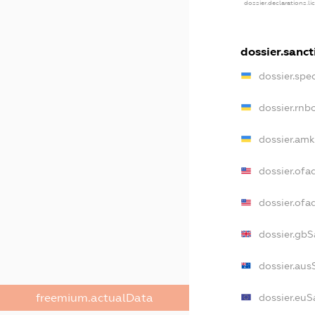
dossier.declarations.l
dossier.sanct
dossier.spe
dossier.rnb
dossier.amk
dossier.ofa
dossier.of
dossier.gbS
dossier.aus
dossier.euS
freemium.actualData