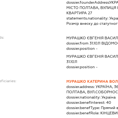
dossier.founderAddress
УКРА
МІСТО ПОЛТАВА, ВУЛИЦЯ 
КВАРТИРА 27
statements.nationality:
Укра
Розмір внеску до статутног
ds:
МУРАШКО ЄВГЕНІЯ ВАСИЛ
dossier.from 31.10.11
ВІДОМОС
dossier.position -
МУРАШКО ЄВГЕНІЯ ВАСИЛ
31.10.11
dossier.position -
ficiaries:
МУРАШКО КАТЕРИНА ВО
dossier.address:
УКРАЇНА, 3
ПОЛТАВА, ВУЛ.СОБОРНОСТІ
dossier.nationality:
Україна
dossier.benefInterest:
40
dossier.benefType:
Прямий 
dossier.benefRole:
КІНЦЕВИ