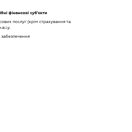
бні фінансові суб'єкти
ових послуг (крім страхування та
в.і.у.
 забезпечення