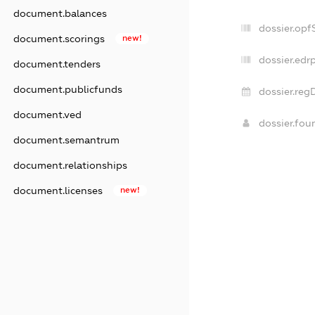
document.balances
dossier.op
document.scorings
new!
dossier.edr
document.tenders
document.publicfunds
dossier.reg
document.ved
dossier.fo
document.semantrum
document.relationships
document.licenses
new!