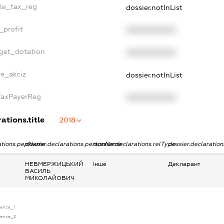
gle_tax_reg
dossier.notInList
_profit
XXXXXXXXXX
dget_dotation
XXXXXXXXXX
ne_akciz
dossier.notInList
gTaxPayerReg
XXXXXXXXXX
ations.title
2018
rations.pepName
dossier.declarations.personName
dossier.declarations.relType
dossier.declaratio
НЕВМЕРЖИЦЬКИЙ
Інше
Декларант
ВАСИЛЬ
МИКОЛАЙОВИЧ
cense_1
icense_2