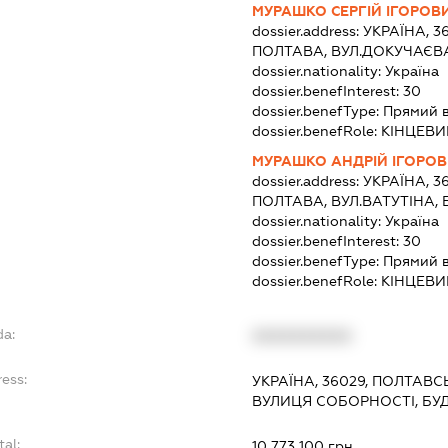
МУРАШКО СЕРГІЙ ІГОРОВ
dossier.address:
УКРАЇНА, 3
ПОЛТАВА, ВУЛ.ДОКУЧАЄВА
dossier.nationality:
Україна
dossier.benefInterest:
30
dossier.benefType:
Прямий 
dossier.benefRole:
КІНЦЕВИ
МУРАШКО АНДРІЙ ІГОРО
dossier.address:
УКРАЇНА, 3
ПОЛТАВА, ВУЛ.ВАТУТІНА, 
dossier.nationality:
Україна
dossier.benefInterest:
30
dossier.benefType:
Прямий 
dossier.benefRole:
КІНЦЕВИ
da:
XXXXXXXXXX
ress:
УКРАЇНА, 36029, ПОЛТАВС
ВУЛИЦЯ СОБОРНОСТІ, БУ
tal:
10 773 100 грн.