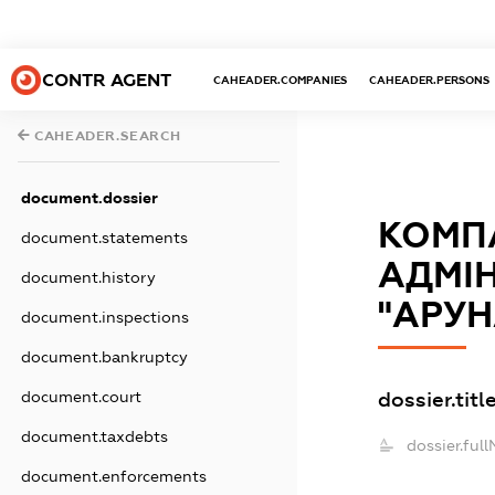
CONTR AGENT
CAHEADER.COMPANIES
CAHEADER.PERSONS
CAHEADER.SEARCH
document.dossier
КОМПА
document.statements
АДМІН
document.history
"АРУН
document.inspections
document.bankruptcy
dossier.titl
document.court
document.taxdebts
dossier.ful
document.enforcements