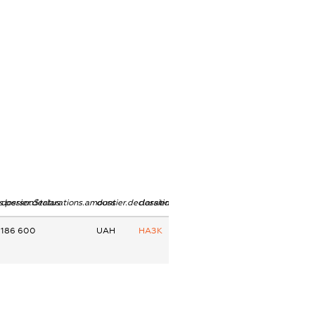
ns.personStatus
dossier.declarations.amount
dossier.declarations.currency
dossier.declarations.source
186 600
UAH
НАЗК