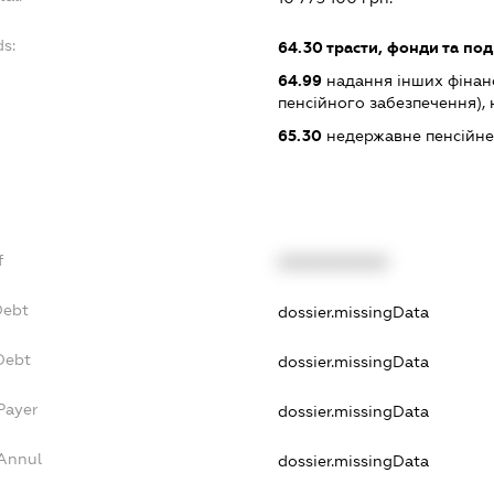
ds:
64.30
трасти, фонди та поді
64.99
надання інших фінанс
пенсійного забезпечення), н.
65.30
недержавне пенсійне
f
XXXXXXXXXX
Debt
dossier.missingData
Debt
dossier.missingData
Payer
dossier.missingData
sAnnul
dossier.missingData