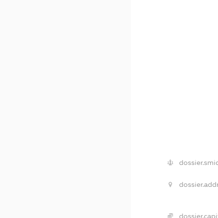
dossier.smi
dossier.add
dossier.capi