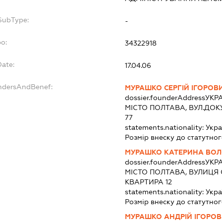
fSubType:
-
po:
34322918
Date:
17.04.06
undersAndBenef:
МУРАШКО СЕРГІЙ ІГОРОВ
dossier.founderAddress
УКРА
МІСТО ПОЛТАВА, ВУЛ.ДОК
77
statements.nationality:
Укра
Розмір внеску до статутног
МУРАШКО КАТЕРИНА ВО
dossier.founderAddress
УКРА
МІСТО ПОЛТАВА, ВУЛИЦЯ 
КВАРТИРА 12
statements.nationality:
Укра
Розмір внеску до статутног
МУРАШКО АНДРІЙ ІГОРО