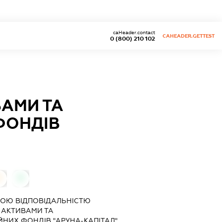
caHeader.contact
CAHEADER.GETTEST
0 (800) 210 102
ВАМИ ТА
ФОНДІВ
0
0
ОЮ ВІДПОВІДАЛЬНІСТЮ
Я АКТИВАМИ ТА
ЙНИХ ФОНДІВ "АРУНА-КАПІТАЛ"