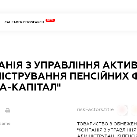
BETA
CAHEADER.PERSSEARCH
НІЯ З УПРАВЛІННЯ АКТИ
ІСТРУВАННЯ ПЕНСІЙНИХ 
А-КАПІТАЛ"
riskFactors.title
e
0
lName:
ТОВАРИСТВО З ОБМЕЖЕН
"КОМПАНІЯ З УПРАВЛІНН
АДМІНІСТРУВАННЯ ПЕНСІ