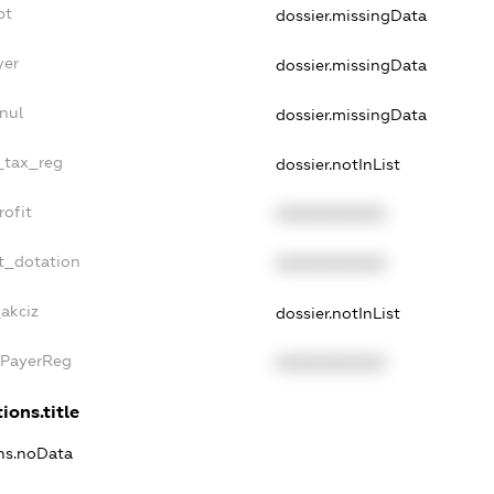
bt
dossier.missingData
yer
dossier.missingData
nul
dossier.missingData
e_tax_reg
dossier.notInList
rofit
XXXXXXXXXX
t_dotation
XXXXXXXXXX
_akciz
dossier.notInList
xPayerReg
XXXXXXXXXX
ions.title
ons.noData