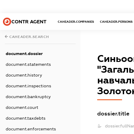
CONTR AGENT
CAHEADER.COMPANIES
CAHEADER.PERSONS
CAHEADER.SEARCH
document.dossier
Синьоо
document.statements
"Загаль
document.history
навчаль
document.inspections
Золотон
document.bankruptcy
document.court
dossier.title
document.taxdebts
dossier.fullNa
document.enforcements