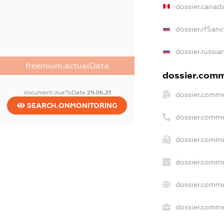
dossier.canad
dossier.rfSanc
dossier.russia
freemium.actualData
dossier.comme
document.dueToDate
29.06.21
dossier.comme
SEARCH.ONMONITORING
dossier.comme
dossier.comme
dossier.comme
dossier.comme
dossier.commer