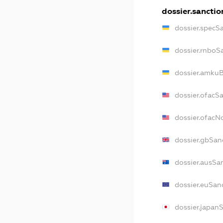
dossier.sanctio
dossier.specS
dossier.rnboS
dossier.amkuB
dossier.ofacS
dossier.ofac
dossier.gbSan
dossier.ausSa
dossier.euSan
dossier.japan