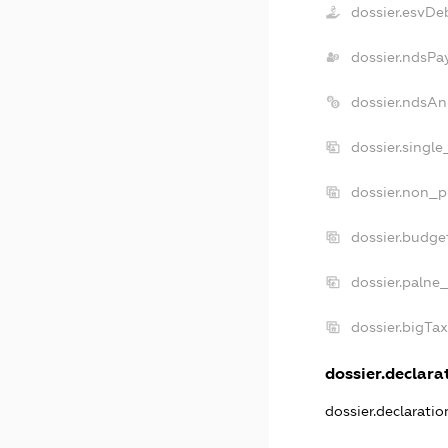
dossier.esvDe
dossier.ndsPa
dossier.ndsAn
dossier.singl
dossier.non_p
dossier.budge
dossier.palne
dossier.bigTa
dossier.declarat
dossier.declarati