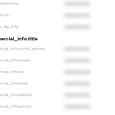
aSanctions
XXXXXXXXXX
tions
XXXXXXXXXX
n_reg_title
XXXXXXXXXX
rcial_info.title
rcial_info.postal_address
XXXXXXXXXX
rcial_info.phone
XXXXXXXXXX
rcial_info.fax
XXXXXXXXXX
rcial_info.email
XXXXXXXXXX
rcial_info.website
XXXXXXXXXX
cial_info.activity
XXXXXXXXXX