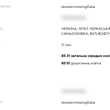
iaries:
dossier.missingData
XXXXXXXXXX
s:
УКРАЇНА, 19767, ЧЕРКАСЬК
СИНЬООКІВКА, ВУЛ.ЖОВТН
:
0 грн.
85.31
загальна середня осві
85.10
дошкільна освіта
XXXXXXXXXX
bt
dossier.missingData