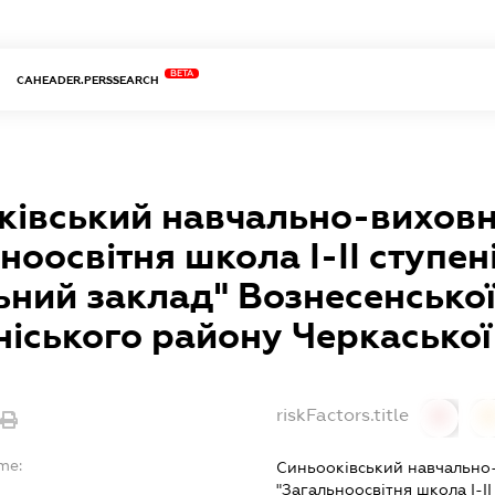
BETA
CAHEADER.PERSSEARCH
ківський навчально-вихов
ноосвітня школа І-ІІ ступен
ний заклад" Вознесенської
іського району Черкаської
riskFactors.title
0
me:
Синьооківський навчально
"Загальноосвітня школа І-І