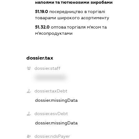
напоями та тютюновими виробами
51.19.0
посередництво в торгівлі
товарами широкого асортименту
51.32.0
оптова торгівля м'ясом та
м'ясопродуктами
dossier.tax
dossier.staff
XXXXXXXXXX
dossier.taxDebt
dossier.missingData
dossier.esvDebt
dossier.missingData
dossier.ndsPayer