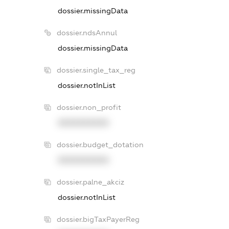
dossier.missingData
dossier.ndsAnnul
dossier.missingData
dossier.single_tax_reg
dossier.notInList
dossier.non_profit
XXXXXXXXXX
dossier.budget_dotation
XXXXXXXXXX
dossier.palne_akciz
dossier.notInList
dossier.bigTaxPayerReg