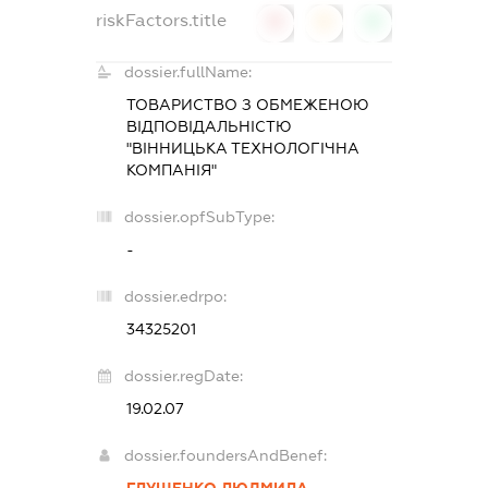
riskFactors.title
0
0
0
dossier.fullName:
ТОВАРИСТВО З ОБМЕЖЕНОЮ
ВІДПОВІДАЛЬНІСТЮ
"ВІННИЦЬКА ТЕХНОЛОГІЧНА
КОМПАНІЯ"
dossier.opfSubType:
-
dossier.edrpo:
34325201
dossier.regDate:
19.02.07
dossier.foundersAndBenef:
ГЛУЩЕНКО ЛЮДМИЛА