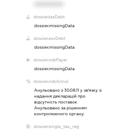
XXXXXXXXXX
dossier.taxDebt
dossier.missingData
dossier.esvDebt
dossier.missingData
dossier.ndsPayer
dossier.missingData
dossier.ndsAnnul
Анульовано з 30.08.11 у зв'язку з:
надання декларацiй про
вiдсутнiсть поставок
Анульовано за рiшенням
контролюючого органу.
dossier.single_tax_reg