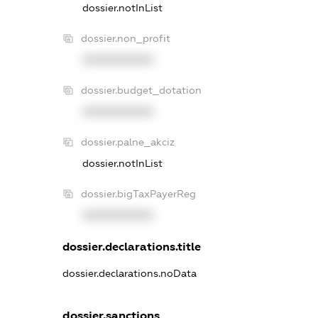
dossier.notInList
dossier.non_profit
XXXXXXXXXX
dossier.budget_dotation
XXXXXXXXXX
dossier.palne_akciz
dossier.notInList
dossier.bigTaxPayerReg
XXXXXXXXXX
dossier.declarations.title
dossier.declarations.noData
dossier.sanctions