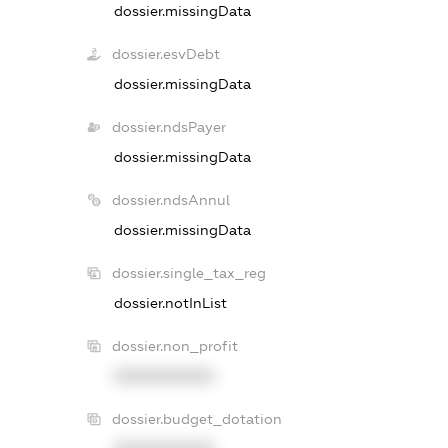
dossier.missingData
dossier.esvDebt
dossier.missingData
dossier.ndsPayer
dossier.missingData
dossier.ndsAnnul
dossier.missingData
dossier.single_tax_reg
dossier.notInList
dossier.non_profit
XXXXXXXXXX
dossier.budget_dotation