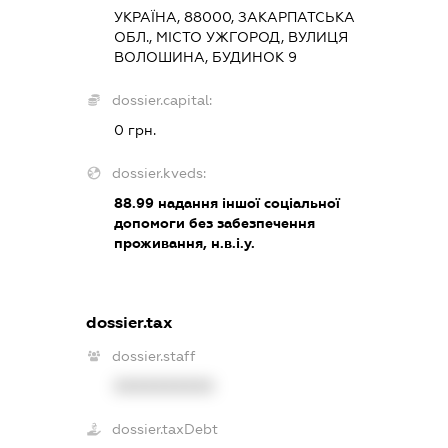
УКРАЇНА, 88000, ЗАКАРПАТСЬКА
ОБЛ., МІСТО УЖГОРОД, ВУЛИЦЯ
ВОЛОШИНА, БУДИНОК 9
dossier.capital:
0 грн.
dossier.kveds:
88.99
надання іншої соціальної
допомоги без забезпечення
проживання, н.в.і.у.
dossier.tax
dossier.staff
XXXXXXXXXX
dossier.taxDebt