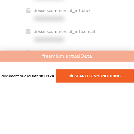
dossier.commercial_info.fax
XXXXXXXXXX
dossier.commercial_info.email
XXXXXXXXXX
dossier.commercial_info.website
freemium.actualData
XXXXXXXXXX
dossier.commercial_info.activity
document.dueToDate
18.09.24
SEARCH.ONMONITORING
XXXXXXXXXX
freemium.exampleText_1
freemium.exampleText_2
freemium.anonymousPerSearch2
FREEMIUM.DETAILS