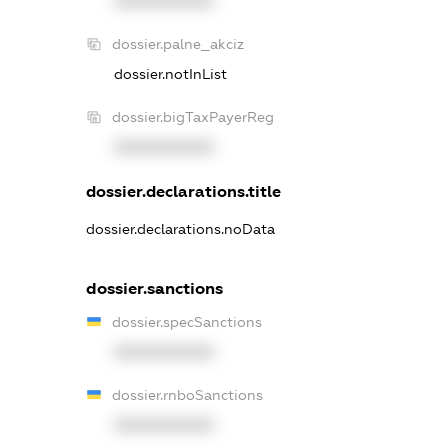
XXXXXXXXXX
dossier.palne_akciz
dossier.notInList
dossier.bigTaxPayerReg
XXXXXXXXXX
dossier.declarations.title
dossier.declarations.noData
dossier.sanctions
dossier.specSanctions
XXXXXXXXXX
dossier.rnboSanctions
XXXXXXXXXX