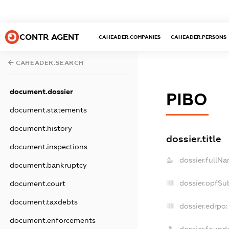
CONTR AGENT
CAHEADER.COMPANIES
CAHEADER.PERSONS
CAHEADER.SEARCH
document.dossier
РІВО
document.statements
document.history
dossier.title
document.inspections
dossier.fullNa
document.bankruptcy
dossier.opfSu
document.court
document.taxdebts
dossier.edrpo:
document.enforcements
dossier.found