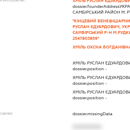
ХМІЛЬ РУСЛАН ЕДУАРДОВ
dossier.founderAddress
УКРА
САМБIРСЬКИЙ РАЙОН М. Р
"КІНЦЕВИЙ БЕНЕФІЦІАРНИ
РУСЛАН ЄДУАРДОВИЧ, УКРА
САМБІРСЬКИЙ Р-Н М.РУДКИ
2547803859"
ХМІЛЬ ОКСНА БОГДАНІВН
ХМІЛЬ РУСЛАН ЕДУАРДОВ
dossier.position -
ХМІЛЬ РУСЛАН ЄДУАРДОВ
dossier.position -
ХМІЛЬ РУСЛАН ЄДУАРДОВ
dossier.position -
iaries:
dossier.missingData
XXXXXXXXXX