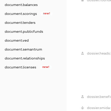
document.balances
document.scorings
new!
document.tenders
document.publicfunds
document.ved
document.semantrum
dossier.heads:
document.relationships
document.licenses
new!
dossier.benefic
dossier.smida: