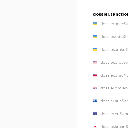
dossier.sanctio
dossier.specS
dossier.rnboS
dossier.amkuB
dossier.ofacS
dossier.ofac
dossier.gbSan
dossier.ausSa
dossier.euSan
dossier.japan