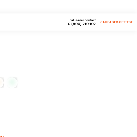
caHeader.contact
CAHEADER.GETTEST
0 (800) 210 102
0