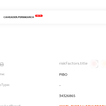
BETA
CAHEADER.PERSSEARCH
riskFactors.title
0
0
me:
РІВО
bType:
-
34326865
ersAndBenef: