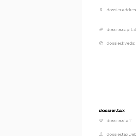
dossier.addres
dossier.capital
dossier.kveds:
dossier.tax
dossier.staff
dossier.taxDe