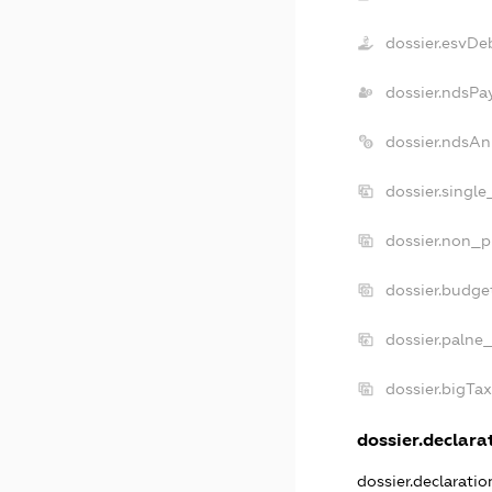
dossier.esvDe
dossier.ndsPa
dossier.ndsAn
dossier.singl
dossier.non_p
dossier.budge
dossier.palne
dossier.bigTa
dossier.declarat
dossier.declarati