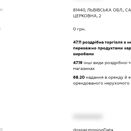
s:
81440, ЛЬВІВСЬКА ОБЛ., С
ЦЕРКОВНА, 2
:
0 грн.
47.11
роздрібна торгівля в н
переважно продуктами хар
виробами
47.19
інші види роздрібної т
магазинах
68.20
надання в оренду й е
орендованого нерухомого
XXXXXXXXXX
bt
dossier.missingData