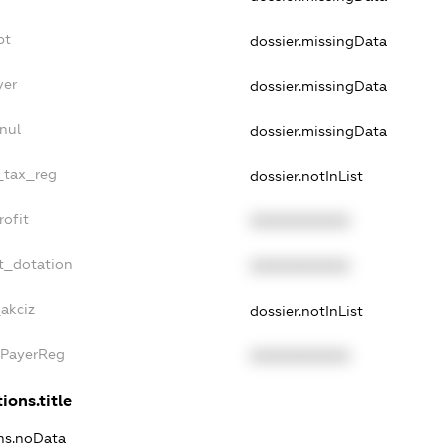
bt
dossier.missingData
yer
dossier.missingData
nul
dossier.missingData
e_tax_reg
dossier.notInList
rofit
XXXXXXXXXX
t_dotation
XXXXXXXXXX
_akciz
dossier.notInList
xPayerReg
XXXXXXXXXX
ions.title
ons.noData