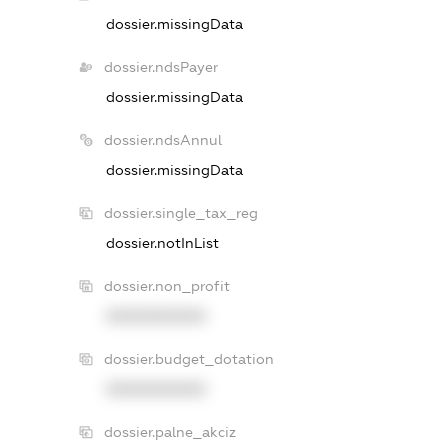
dossier.missingData
dossier.ndsPayer
dossier.missingData
dossier.ndsAnnul
dossier.missingData
dossier.single_tax_reg
dossier.notInList
dossier.non_profit
XXXXXXXXXX
dossier.budget_dotation
XXXXXXXXXX
dossier.palne_akciz