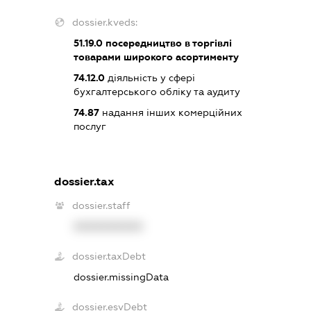
dossier.kveds:
51.19.0
посередництво в торгівлі
товарами широкого асортименту
74.12.0
діяльність у сфері
бухгалтерського обліку та аудиту
74.87
надання інших комерційних
послуг
dossier.tax
dossier.staff
XXXXXXXXXX
dossier.taxDebt
dossier.missingData
dossier.esvDebt