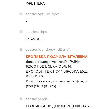
ФРЕТЧЕРА
dossier.opfSubType:
-
dossier.edrpo:
34327062
dossier.foundersAndBenef:
КРОПИВКА ЛЮДМИЛА ВІТАЛІЇВНА
dossier.founderAddress
УКРАЇНА
82100 ЛЬВIВСЬКА ОБЛ. М.
ДРОГОБИЧ ВУЛ. САМБІРСЬКА БУД.
108 КВ. 136
Розмір внеску до статутного фонду
(грн.):
100
(100 %)
dossier.heads:
КРОПИВКА ЛЮДМИЛА ВІТАЛІЇВНА
-