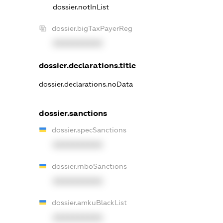
dossier.notInList
dossier.bigTaxPayerReg
XXXXXXXXXX
dossier.declarations.title
dossier.declarations.noData
dossier.sanctions
dossier.specSanctions
XXXXXXXXXX
dossier.rnboSanctions
XXXXXXXXXX
dossier.amkuBlackList
XXXXXXXXXX