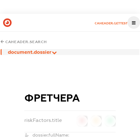
CAHEADER.GETTEST
CAHEADER.SEARCH
document.dossier
ФРЕТЧЕРА
riskFactors.title
0
0
0
dossier.fullName: