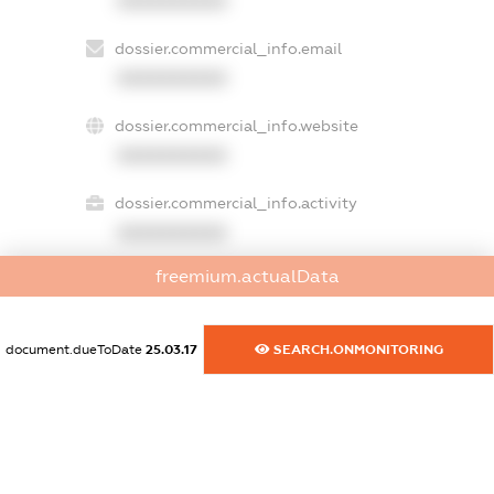
XXXXXXXXXX
dossier.commercial_info.email
XXXXXXXXXX
dossier.commercial_info.website
XXXXXXXXXX
dossier.commercial_info.activity
XXXXXXXXXX
freemium.actualData
freemium.exampleText_1
freemium.exampleText_2
document.dueToDate
25.03.17
SEARCH.ONMONITORING
freemium.anonymousPerSearch2
FREEMIUM.DETAILS
FREEMIUM.REGISTER