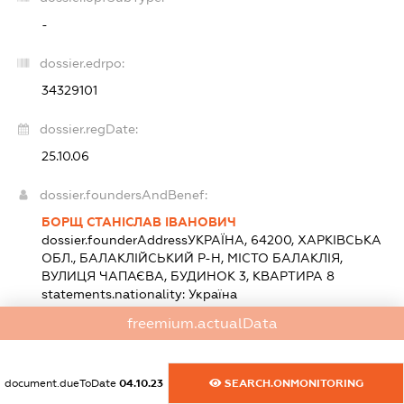
-
dossier.edrpo:
34329101
dossier.regDate:
25.10.06
dossier.foundersAndBenef:
БОРЩ СТАНІСЛАВ ІВАНОВИЧ
dossier.founderAddress
УКРАЇНА, 64200, ХАРКІВСЬКА
ОБЛ., БАЛАКЛІЙСЬКИЙ Р-Н, МІСТО БАЛАКЛІЯ,
ВУЛИЦЯ ЧАПАЄВА, БУДИНОК 3, КВАРТИРА 8
statements.nationality:
Україна
Розмір внеску до статутного фонду (грн.):
20 000
freemium.actualData
(100 %)
dossier.heads:
document.dueToDate
04.10.23
SEARCH.ONMONITORING