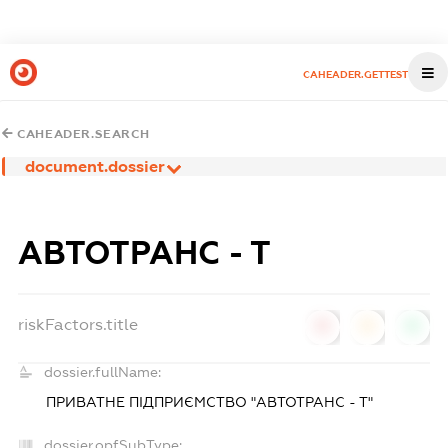
CAHEADER.GETTEST
CAHEADER.SEARCH
document.dossier
АВТОТРАНС - Т
riskFactors.title
0
0
0
dossier.fullName:
ПРИВАТНЕ ПІДПРИЄМСТВО "АВТОТРАНС - Т"
dossier.opfSubType: