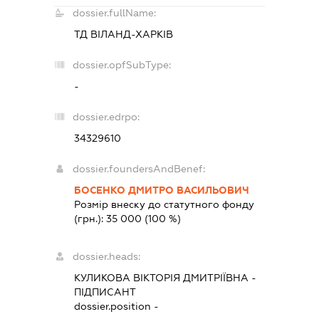
dossier.fullName:
ТД ВІЛАНД-ХАРКІВ
dossier.opfSubType:
-
dossier.edrpo:
34329610
dossier.foundersAndBenef:
БОСЕНКО ДМИТРО ВАСИЛЬОВИЧ
Розмір внеску до статутного фонду
(грн.):
35 000
(100 %)
dossier.heads:
КУЛИКОВА ВІКТОРІЯ ДМИТРІЇВНА
-
ПІДПИСАНТ
dossier.position -