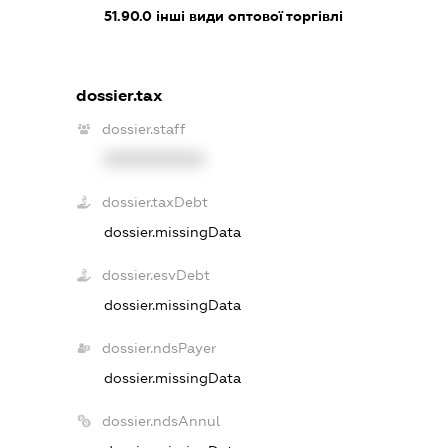
51.90.0
інші види оптової торгівлі
dossier.tax
dossier.staff
XXXXXXXXXX
dossier.taxDebt
dossier.missingData
dossier.esvDebt
dossier.missingData
dossier.ndsPayer
dossier.missingData
dossier.ndsAnnul