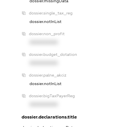
dossier.missingData
dossier.single_tax_reg
dossier.notInList
dossier.non_profit
XXXXXXXXXX
dossier.budget_dotation
XXXXXXXXXX
dossier.palne_akciz
dossier.notInList
dossier.bigTaxPayerReg
XXXXXXXXXX
dossier.declarations.title