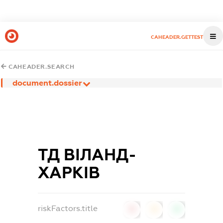
CAHEADER.GETTEST
CAHEADER.SEARCH
document.dossier
ТД ВІЛАНД-
ХАРКІВ
riskFactors.title
0
0
0