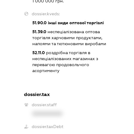
1 000 000 грн.
dossier.kveds:
51.90.0
інші види оптової торгівлі
51.39.0
неспеціалізована оптова
торгівля харчовими продуктами,
напоями та тютюновими виробами
52.11.0
роздрібна торгівля в
неспеціалізованих магазинах з
перевагою продовольчого
асортименту
dossier.tax
dossier.staff
XXXXXXXXXX
dossier.taxDebt