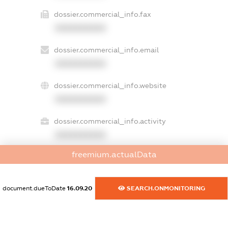
dossier.commercial_info.fax
XXXXXXXXXX
dossier.commercial_info.email
XXXXXXXXXX
dossier.commercial_info.website
XXXXXXXXXX
dossier.commercial_info.activity
XXXXXXXXXX
freemium.actualData
freemium.exampleText_1
freemium.exampleText_2
document.dueToDate
16.09.20
SEARCH.ONMONITORING
freemium.anonymousPerSearch2
FREEMIUM.DETAILS