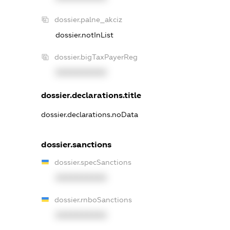
dossier.palne_akciz
dossier.notInList
dossier.bigTaxPayerReg
XXXXXXXXXX
dossier.declarations.title
dossier.declarations.noData
dossier.sanctions
dossier.specSanctions
XXXXXXXXXX
dossier.rnboSanctions
XXXXXXXXXX