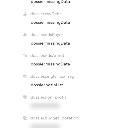
dossier.missingData
dossier.esvDebt
dossier.missingData
dossier.ndsPayer
dossier.missingData
dossier.ndsAnnul
dossier.missingData
dossier.single_tax_reg
dossier.notInList
dossier.non_profit
XXXXXXXXXX
dossier.budget_dotation
XXXXXXXXXX