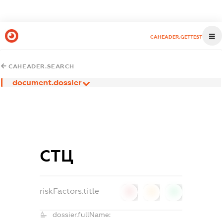
CAHEADER.GETTEST
CAHEADER.SEARCH
document.dossier
СТЦ
riskFactors.title
0
0
0
dossier.fullName: