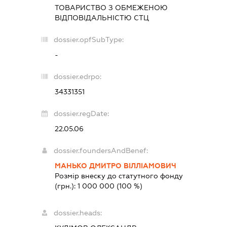
ТОВАРИСТВО З ОБМЕЖЕНОЮ
ВІДПОВІДАЛЬНІСТЮ
СТЦ
dossier.opfSubType:
-
dossier.edrpo:
34331351
dossier.regDate:
22.05.06
dossier.foundersAndBenef:
МАНЬКО ДМИТРО ВІЛЛІАМОВИЧ
Розмір внеску до статутного фонду
(грн.):
1 000 000
(100 %)
dossier.heads: