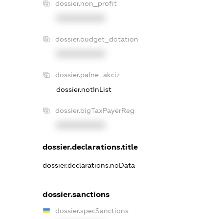
dossier.non_profit
XXXXXXXXXX
dossier.budget_dotation
XXXXXXXXXX
dossier.palne_akciz
dossier.notInList
dossier.bigTaxPayerReg
XXXXXXXXXX
dossier.declarations.title
dossier.declarations.noData
dossier.sanctions
dossier.specSanctions