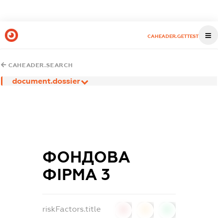
CAHEADER.GETTEST
CAHEADER.SEARCH
document.dossier
ФОНДОВА
ФІРМА 3
riskFactors.title
0
0
0