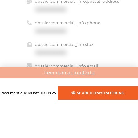
dossier.commercial_info.postal_address
XXXXXXXXXX
dossier.commercial_info.phone
XXXXXXXXXX
dossier.commercial_info.fax
XXXXXXXXXX
dossier.commercial_info.email
freemium.actualData
XXXXXXXXXX
dossier.commercial_info.website
document.dueToDate
02.09.25
SEARCH.ONMONITORING
XXXXXXXXXX
dossier.commercial_info.activity
XXXXXXXXXX