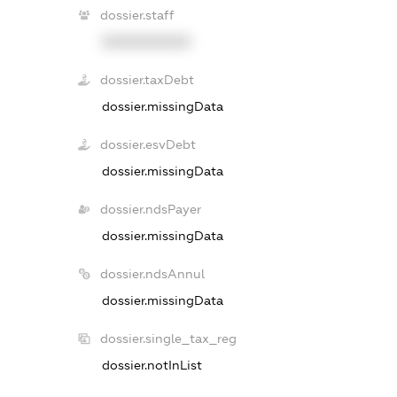
dossier.staff
XXXXXXXXXX
dossier.taxDebt
dossier.missingData
dossier.esvDebt
dossier.missingData
dossier.ndsPayer
dossier.missingData
dossier.ndsAnnul
dossier.missingData
dossier.single_tax_reg
dossier.notInList