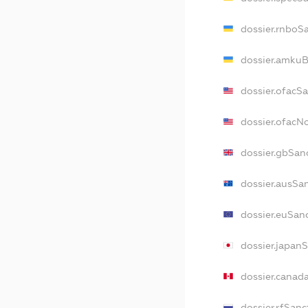
dossier.rnboS
dossier.amkuB
dossier.ofacS
dossier.ofac
dossier.gbSan
dossier.ausSa
dossier.euSan
dossier.japan
dossier.canad
dossier.rfSanc