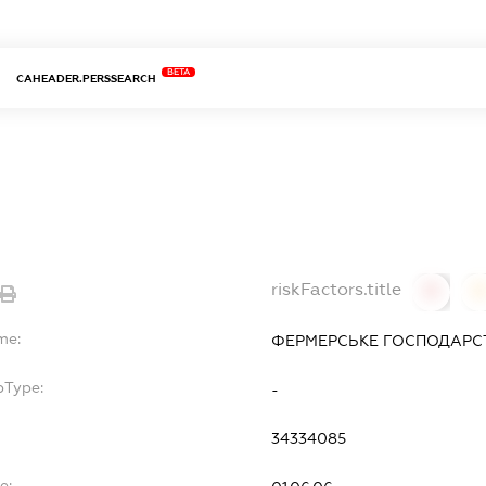
BETA
CAHEADER.PERSSEARCH
riskFactors.title
0
0
me:
ФЕРМЕРСЬКЕ ГОСПОДАРСТ
bType:
-
34334085
e: