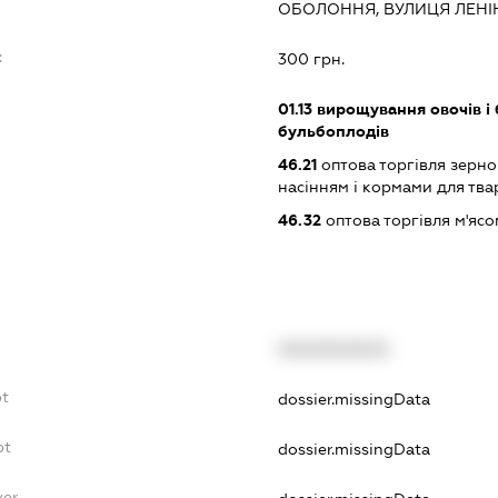
ОБОЛОННЯ, ВУЛИЦЯ ЛЕНІН
:
300 грн.
01.13
вирощування овочів і 
бульбоплодів
46.21
оптова торгівля зерн
насінням і кормами для тва
46.32
оптова торгівля м'ясо
XXXXXXXXXX
bt
dossier.missingData
bt
dossier.missingData
yer