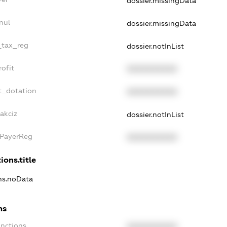
dossier.missingData
nul
dossier.missingData
e_tax_reg
dossier.notInList
rofit
XXXXXXXXXX
t_dotation
XXXXXXXXXX
akciz
dossier.notInList
xPayerReg
XXXXXXXXXX
ions.title
ons.noData
ns
anctions
XXXXXXXXXX