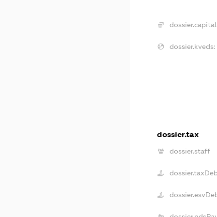
dossier.capital
dossier.kveds:
dossier.tax
dossier.staff
dossier.taxDe
dossier.esvDe
dossier.ndsPa