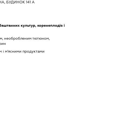
А, БУДИНОК 141 А
баштанних культур, коренеплодів і
ом, необробленим тютюном,
рин
м і м'ясними продуктами