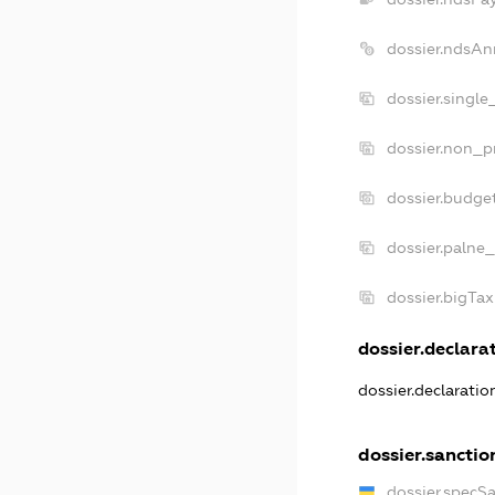
dossier.ndsAn
dossier.singl
dossier.non_p
dossier.budge
dossier.palne_
dossier.bigTa
dossier.declarat
dossier.declarati
dossier.sanctio
dossier.specS