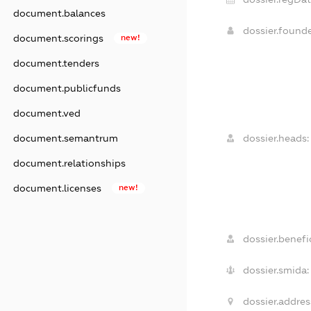
document.balances
dossier.found
document.scorings
new!
document.tenders
document.publicfunds
document.ved
document.semantrum
dossier.heads:
document.relationships
document.licenses
new!
dossier.benefic
dossier.smida:
dossier.addres