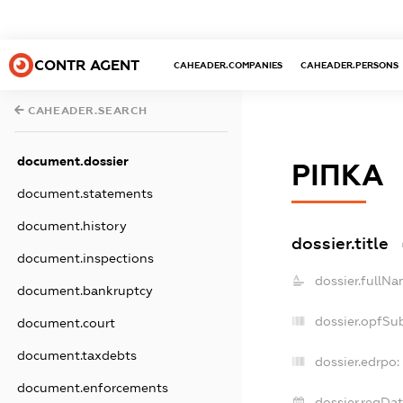
CONTR AGENT
CAHEADER.COMPANIES
CAHEADER.PERSONS
CAHEADER.SEARCH
document.dossier
РІПКА
document.statements
document.history
dossier.title
document.inspections
dossier.fullNa
document.bankruptcy
dossier.opfSu
document.court
document.taxdebts
dossier.edrpo:
document.enforcements
dossier.regDat