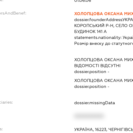
01.06.06
ersAndBenef:
ХОЛОПЦОВА ОКСАНА МИ
dossier.founderAddress
УКРА
КОРОПСЬКИЙ Р-Н, СЕЛО О
БУДИНОК 141 А
statements.nationality:
Укра
Розмір внеску до статутног
ХОЛОПЦОВА ОКСАНА МИ
ВІДОМОСТІ ВІДСУТНІ
dossier.position -
ХОЛОПЦОВА ОКСАНА МИ
dossier.position -
iaries:
dossier.missingData
XXXXXXXXXX
s:
УКРАЇНА, 16223, ЧЕРНІГІВ