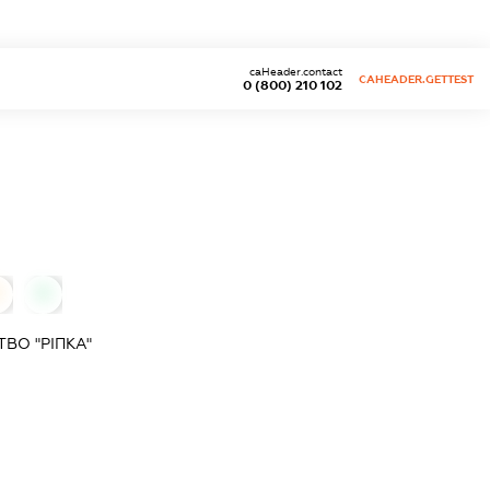
caHeader.contact
CAHEADER.GETTEST
0 (800) 210 102
0
ВО "РІПКА"