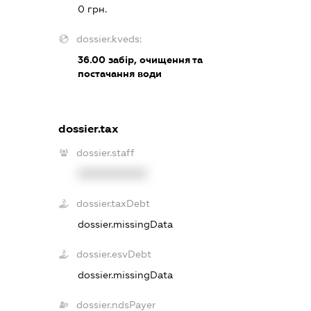
0 грн.
dossier.kveds:
36.00
забір, очищення та
постачання води
dossier.tax
dossier.staff
XXXXXXXXXX
dossier.taxDebt
dossier.missingData
dossier.esvDebt
dossier.missingData
dossier.ndsPayer