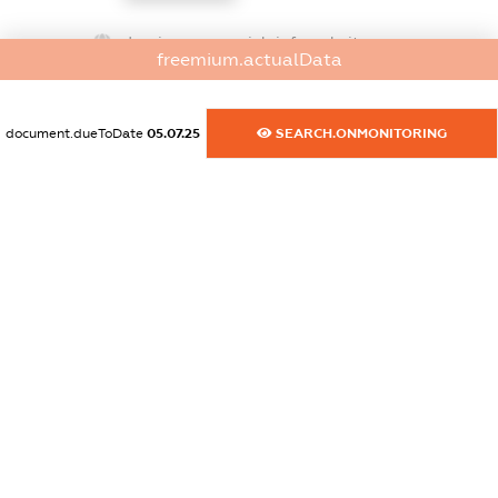
dossier.commercial_info.website
freemium.actualData
XXXXXXXXXX
dossier.commercial_info.activity
document.dueToDate
05.07.25
SEARCH.ONMONITORING
XXXXXXXXXX
freemium.exampleText_1
freemium.exampleText_2
freemium.anonymousPerSearch2
FREEMIUM.DETAILS
FREEMIUM.REGISTER