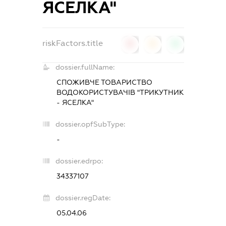
ЯСЕЛКА"
riskFactors.title
0
0
0
dossier.fullName:
СПОЖИВЧЕ ТОВАРИСТВО
ВОДОКОРИСТУВАЧІВ "ТРИКУТНИК
- ЯСЕЛКА"
dossier.opfSubType:
-
dossier.edrpo:
34337107
dossier.regDate:
05.04.06