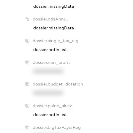
dossier.missingData
dossier.ndsAnnul
dossier.missingData
dossier.single_tax_reg
dossier.notInList
dossier.non_profit
XXXXXXXXXX
dossier.budget_dotation
XXXXXXXXXX
dossier.palne_akciz
dossier.notInList
dossier.bigTaxPayerReg