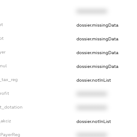
XXXXXXXXXX
bt
dossier.missingData
bt
dossier.missingData
yer
dossier.missingData
nul
dossier.missingData
e_tax_reg
dossier.notInList
rofit
XXXXXXXXXX
t_dotation
XXXXXXXXXX
_akciz
dossier.notInList
xPayerReg
XXXXXXXXXX