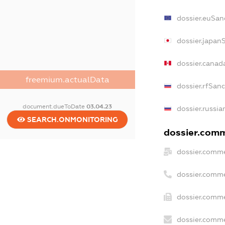
dossier.euSan
dossier.japan
dossier.canad
freemium.actualData
dossier.rfSan
document.dueToDate
03.04.23
dossier.russia
SEARCH.ONMONITORING
dossier.comme
dossier.comme
dossier.comme
dossier.comme
dossier.comme