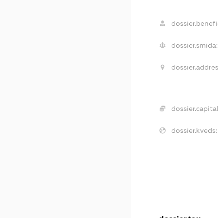
dossier.benefic
dossier.smida:
dossier.addres
dossier.capital
dossier.kveds: