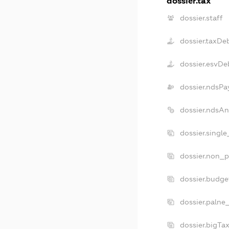
dossier.tax
dossier.staff
dossier.taxDe
dossier.esvDe
dossier.ndsPa
dossier.ndsAn
dossier.singl
dossier.non_p
dossier.budge
dossier.palne
dossier.bigTa