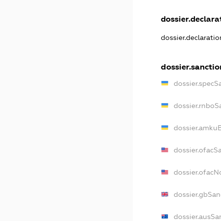
dossier.declarat
dossier.declarati
dossier.sanctio
dossier.specS
dossier.rnboS
dossier.amkuB
dossier.ofacS
dossier.ofac
dossier.gbSan
dossier.ausSa