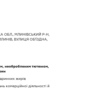
КА ОБЛ., МЛИНІВСЬКИЙ Р-Н,
ЛИНІВ, ВУЛИЦЯ ОБ'ЇЗДНА,
ом, необробленим тютюном,
рин
варинних жирів
нь комерційної діяльності й