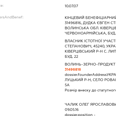
e:
10.07.07
dersAndBenef:
КІНЦЕВИЙ БЕНЕФІЦІАРНИЙ
31496816, ДУДКА ЄВГЕН СТ
ВОЛИНСЬКА ОБЛ. КІВЕРЦІВ
ЧЕРВОНОАРМІЙСЬКА, БУД.
ВЛАСНИК ІСТОТНОЇ УЧАСТІ 
СТЕПАНОВИЧ, 45240, УКРА
КІВЕРЦІВСЬКИЙ Р-Н С. ЛИ
БУД. 22
ВОЛИНЬ-ЗЕРНО-ПРОДУКТ
31496816
dossier.founderAddress
УКРА
ЛУЦЬКИЙ Р-Н, СЕЛО РОВА
5А
Розмір внеску до статутног
ЧАЛИК ОЛЕГ ЯРОСЛАВОВ
09.05.16
dossier.position -