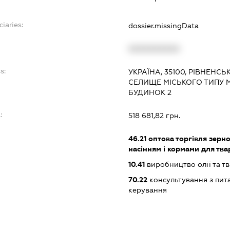
iaries:
dossier.missingData
XXXXXXXXXX
s:
УКРАЇНА, 35100, РІВНЕНСЬ
СЕЛИЩЕ МІСЬКОГО ТИПУ М
БУДИНОК 2
:
518 681,82 грн.
46.21
оптова торгівля зерн
насінням і кормами для тва
10.41
виробництво олії та т
70.22
консультування з пита
керування