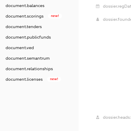
document.balances
dossier.regDat
document.scorings
new!
dossier.foun
document.tenders
document.publicfunds
document.ved
document.semantrum
document.relationships
document.licenses
new!
dossier.heads: