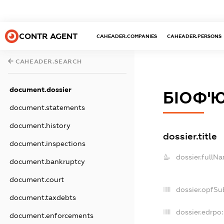
CONTR AGENT
CAHEADER.COMPANIES
CAHEADER.PERSONS
CAHEADER.SEARCH
document.dossier
БІОФ'
document.statements
document.history
dossier.title
document.inspections
dossier.fullN
document.bankruptcy
document.court
dossier.opfSu
document.taxdebts
dossier.edrpo:
document.enforcements