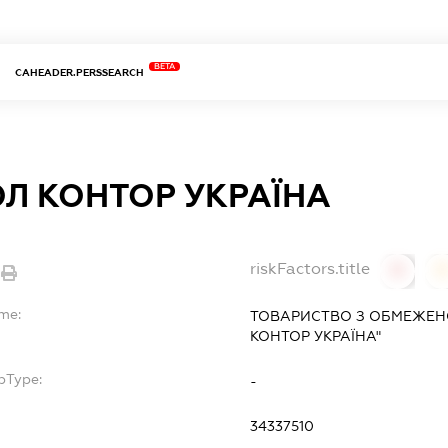
BETA
CAHEADER.PERSSEARCH
ЮЛ КОНТОР УКРАЇНА
riskFactors.title
0
ame:
ТОВАРИСТВО З ОБМЕЖЕН
КОНТОР УКРАЇНА"
bType:
-
34337510