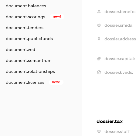
document.balances
dossier.benefici
document.scorings
new!
dossier.smida:
document.tenders
document.publicfunds
dossier.address
document.ved
dossier.capital:
document.semantrum
document.relationships
dossier.kveds:
document.licenses
new!
dossier.tax
dossier.staff