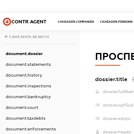
CONTR AGENT
CAHEADER.COMPANIES
CAHEADER.PERSONS
CAHEADER.SEARCH
ПРОСПЕ
document.dossier
document.statements
document.history
dossier.title
document.inspections
dossier.fullNam
document.bankruptcy
dossier.opfSub
document.court
document.taxdebts
dossier.edrpo:
document.enforcements
dossier.heads: