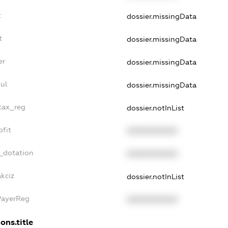
t
dossier.missingData
t
dossier.missingData
er
dossier.missingData
ul
dossier.missingData
_tax_reg
dossier.notInList
ofit
XXXXXXXXXX
_dotation
XXXXXXXXXX
akciz
dossier.notInList
PayerReg
XXXXXXXXXX
ons.title