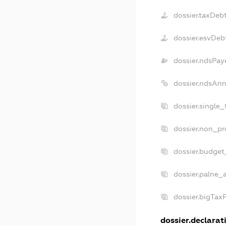
dossier.taxDeb
dossier.esvDeb
dossier.ndsPay
dossier.ndsAnn
dossier.single
dossier.non_pr
dossier.budget
dossier.palne_
dossier.bigTax
dossier.declarati