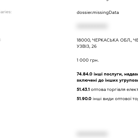
aries:
dossier.missingData
XXXXXXXXXX
:
18000, ЧЕРКАСЬКА ОБЛ., 
УЗВІЗ, 26
1 000 грн.
74.84.0
інші послуги, надав
включені до інших угрупов
51.43.1
оптова торгівля еле
51.90.0
інші види оптової то
XXXXXXXXXX