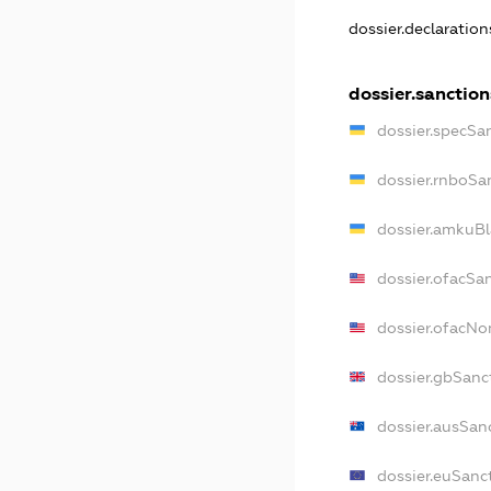
dossier.declaratio
dossier.sanction
dossier.specSa
dossier.rnboSa
dossier.amkuBl
dossier.ofacSa
dossier.ofacN
dossier.gbSanc
dossier.ausSan
dossier.euSanc