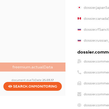
dossier.japanS
dossier.canada
dossier.rfSanct
dossier.russian
dossier.comme
dossier.commer
freemium.actualData
dossier.commer
document.dueToDate
25.03.17
dossier.commer
SEARCH.ONMONITORING
dossier.commer
dossier.commer