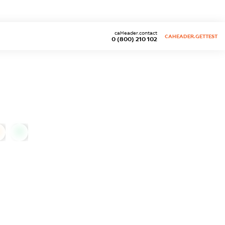
caHeader.contact
CAHEADER.GETTEST
0 (800) 210 102
0