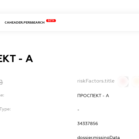
BETA
CAHEADER.PERSSEARCH
КТ - А
riskFactors.title
0
0
e:
ПРОСПЕКТ - А
Type:
-
34337856
dossier.missingData