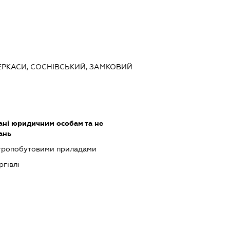
ЧЕРКАСИ, СОСНІВСЬКИЙ, ЗАМКОВИЙ
ані юридичним особам та не
ань
ктропобутовими приладами
ргівлі