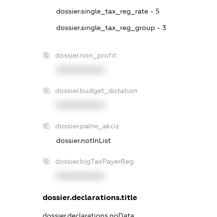
dossier.single_tax_reg_rate - 5
dossier.single_tax_reg_group - 3
dossier.non_profit
XXXXXXXXXX
dossier.budget_dotation
XXXXXXXXXX
dossier.palne_akciz
dossier.notInList
dossier.bigTaxPayerReg
XXXXXXXXXX
dossier.declarations.title
dossier.declarations.noData