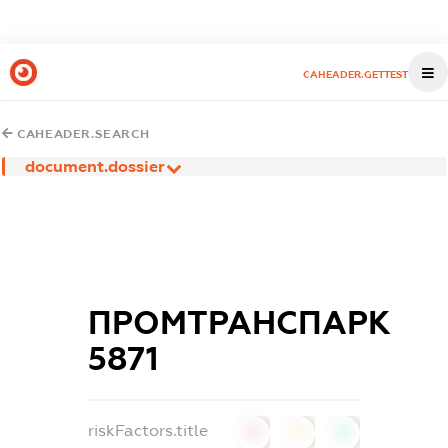
CAHEADER.GETTEST
CAHEADER.SEARCH
document.dossier
ПРОМТРАНСПАРК
5871
riskFactors.title
0
0
0