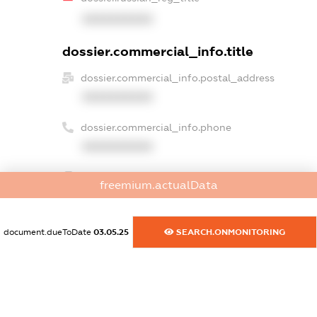
XXXXXXXXXX
dossier.commercial_info.title
dossier.commercial_info.postal_address
XXXXXXXXXX
dossier.commercial_info.phone
XXXXXXXXXX
dossier.commercial_info.fax
freemium.actualData
XXXXXXXXXX
dossier.commercial_info.email
document.dueToDate
03.05.25
SEARCH.ONMONITORING
XXXXXXXXXX
dossier.commercial_info.website
XXXXXXXXXX