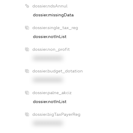
dossier.ndsAnnul
dossier.missingData
dossier.single_tax_reg
dossier.notInList
dossier.non_profit
XXXXXXXXXX
dossier.budget_dotation
XXXXXXXXXX
dossier.palne_akciz
dossier.notInList
dossier.bigTaxPayerReg
XXXXXXXXXX