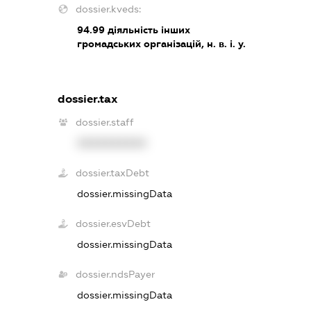
dossier.kveds:
94.99
діяльність інших
громадських організацій, н. в. і. у.
dossier.tax
dossier.staff
XXXXXXXXXX
dossier.taxDebt
dossier.missingData
dossier.esvDebt
dossier.missingData
dossier.ndsPayer
dossier.missingData