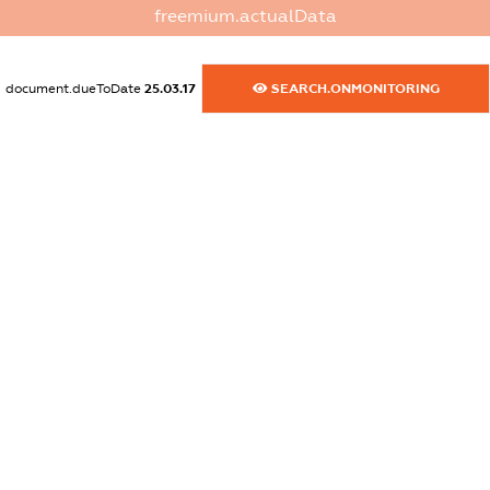
freemium.actualData
XXXXXXXXXX
dossier.commercial_info.activity
document.dueToDate
25.03.17
SEARCH.ONMONITORING
XXXXXXXXXX
freemium.exampleText_1
freemium.exampleText_2
freemium.anonymousPerSearch2
FREEMIUM.DETAILS
FREEMIUM.REGISTER