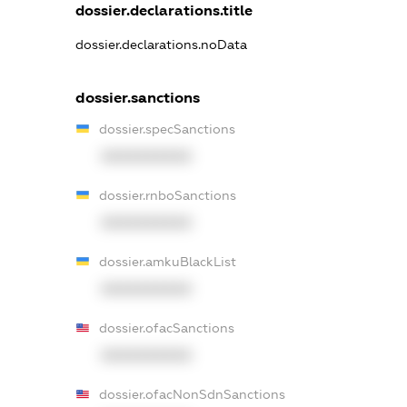
dossier.declarations.title
dossier.declarations.noData
dossier.sanctions
dossier.specSanctions
XXXXXXXXXX
dossier.rnboSanctions
XXXXXXXXXX
dossier.amkuBlackList
XXXXXXXXXX
dossier.ofacSanctions
XXXXXXXXXX
dossier.ofacNonSdnSanctions