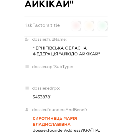
АЙКІКАЙ"
riskFactors.title
0
0
0
dossier.fullName:
ЧЕРНІГІВСЬКА ОБЛАСНА
ФЕДЕРАЦІЯ "АЙКІДО АЙКІКАЙ"
dossier.opfSubType:
-
dossier.edrpo:
34338781
dossier.foundersAndBenef:
СИРОТИНЕЦЬ МАРІЯ
ВЛАДИСЛАВІВНА
dossier.founderAddress
УКРАЇНА,