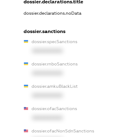
dossier.declarations.title
dossier.declarations.noData
dossier.sanctions
dossier.specSanctions
XXXXXXXXXX
dossier.rnboSanctions
XXXXXXXXXX
dossier.amkuBlackList
XXXXXXXXXX
dossier.ofacSanctions
XXXXXXXXXX
dossier.ofacNonSdnSanctions