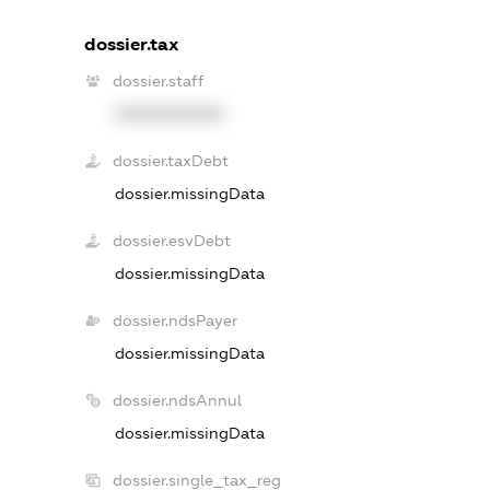
dossier.tax
dossier.staff
XXXXXXXXXX
dossier.taxDebt
dossier.missingData
dossier.esvDebt
dossier.missingData
dossier.ndsPayer
dossier.missingData
dossier.ndsAnnul
dossier.missingData
dossier.single_tax_reg