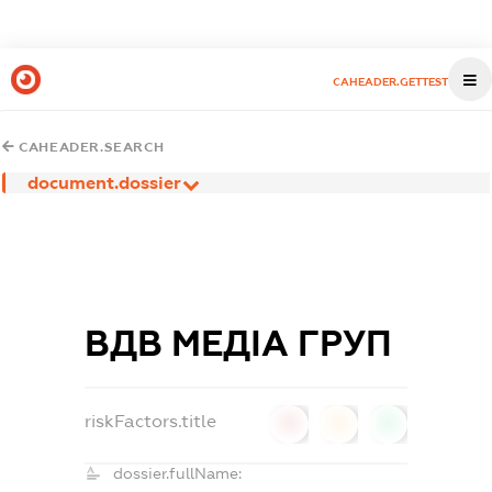
CAHEADER.GETTEST
CAHEADER.SEARCH
document.dossier
ВДВ МЕДІА ГРУП
riskFactors.title
0
0
0
dossier.fullName: