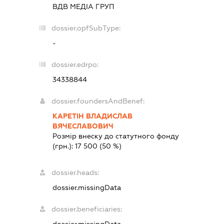
ВДВ МЕДІА ГРУП
dossier.opfSubType:
-
dossier.edrpo:
34338844
dossier.foundersAndBenef:
КАРЕТІН ВЛАДИСЛАВ
ВЯЧЕСЛАВОВИЧ
Розмір внеску до статутного фонду
(грн.):
17 500
(50 %)
dossier.heads:
dossier.missingData
dossier.beneficiaries: