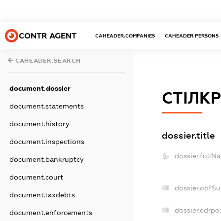
CONTR AGENT
CAHEADER.COMPANIES
CAHEADER.PERSONS
CAHEADER.SEARCH
document.dossier
СТІЛК
document.statements
document.history
dossier.title
document.inspections
dossier.fullN
document.bankruptcy
document.court
dossier.opfS
document.taxdebts
dossier.edrpo
document.enforcements