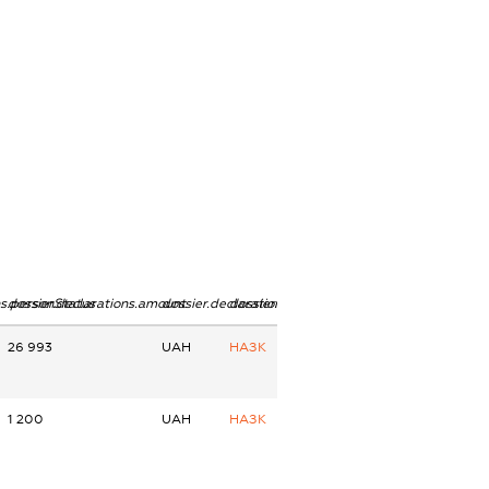
ns.personStatus
dossier.declarations.amount
dossier.declarations.currency
dossier.declarations.source
26 993
UAH
НАЗК
1 200
UAH
НАЗК