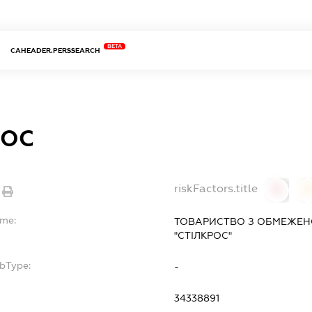
BETA
CAHEADER.PERSSEARCH
РОС
riskFactors.title
0
ame:
ТОВАРИСТВО З ОБМЕЖЕН
"СТІЛКРОС"
ubType:
-
:
34338891