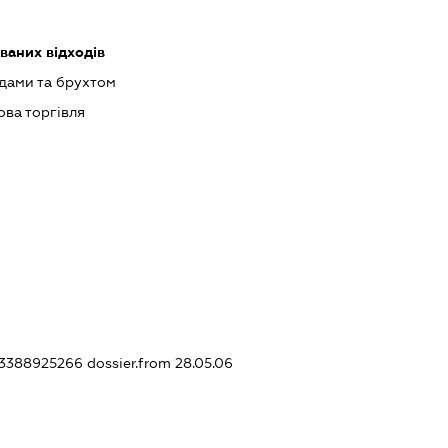
ваних відходів
одами та брухтом
ова торгівля
343388925266
dossier.from 28.05.06