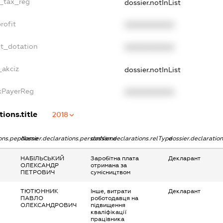
e_tax_reg
dossier.notInList
rofit
XXXXXXXXXX
et_dotation
XXXXXXXXXX
_akciz
dossier.notInList
axPayerReg
XXXXXXXXXX
tions.title
2018
tions.pepName
dossier.declarations.personName
dossier.declarations.relType
dossier.declaratio
НАБІЛЬСЬКИЙ
Заробітна плата
Декларант
ОЛЕКСАНДР
отримана за
ПЕТРОВИЧ
сумісництвом
ТЮТЮННИК
Інше, витрати
Декларант
ПАВЛО
роботодавця на
ОЛЕКСАНДРОВИЧ
підвищення
кваліфікації
працівника