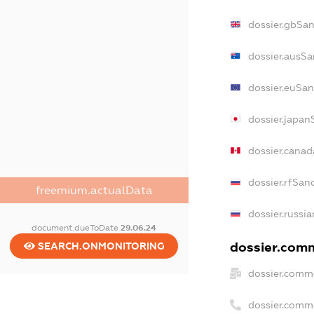
dossier.gbSa
dossier.ausSa
dossier.euSan
dossier.japan
dossier.cana
dossier.rfSan
freemium.actualData
dossier.russi
document.dueToDate
29.06.24
dossier.comm
SEARCH.ONMONITORING
dossier.comm
dossier.comm