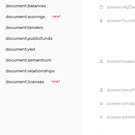
document.balances
dossier.regDa
document.scorings
new!
dossier.foun
document.tenders
document.publicfunds
document.ved
document.semantrum
dossier.heads
document.relationships
document.licenses
new!
dossier.benefi
dossier.smida
dossier.addres