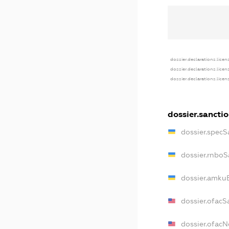
dossier.declarations.licen
dossier.declarations.lice
dossier.declarations.lice
dossier.sancti
dossier.specS
dossier.rnboS
dossier.amkuB
dossier.ofacS
dossier.ofac