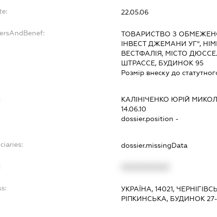
te:
22.05.06
dersAndBenef:
ТОВАРИСТВО З ОБМЕЖЕН
ІНВЕСТ ДЖЕМАНИ УГ", НІ
ВЕСТФАЛІЯ, МІСТО ДЮСС
ШТРАССЕ, БУДИНОК 95
Розмір внеску до статутног
:
КАЛІНІЧЕНКО ЮРІЙ МИК
14.06.10
dossier.position -
ciaries:
dossier.missingData
:
XXXXXXXXXX
s:
УКРАЇНА, 14021, ЧЕРНІГІВС
РІПКИНСЬКА, БУДИНОК 27