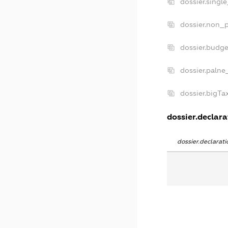
dossier.singl
dossier.non_p
dossier.budg
dossier.palne
dossier.bigT
dossier.declara
dossier.declara