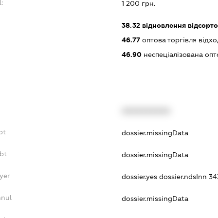
l:
1 200 грн.
:
38.32
відновлення відсорто
46.77
оптова торгівля відх
46.90
неспеціалізована опт
XXXXXXXXXX
bt
dossier.missingData
bt
dossier.missingData
yer
dossier.yes
dossier.ndsInn 
nnul
dossier.missingData