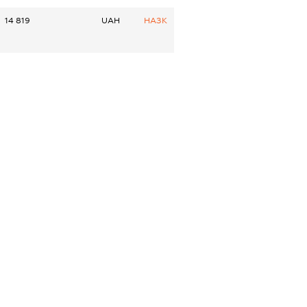
14 819
UAH
НАЗК