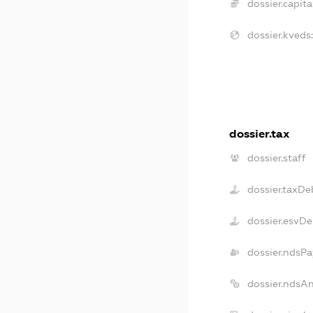
dossier.capita
dossier.kveds
dossier.tax
dossier.staff
dossier.taxDe
dossier.esvDe
dossier.ndsPa
dossier.ndsA