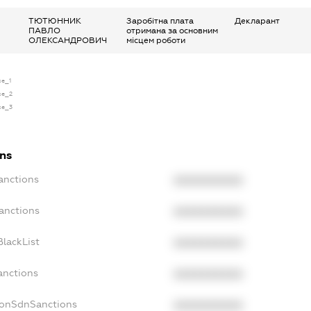
ТЮТЮННИК
Заробітна плата
Декларант
ПАВЛО
отримана за основним
ОЛЕКСАНДРОВИЧ
місцем роботи
se_1
nse_2
nse_3
ons
anctions
XXXXXXXXXX
anctions
XXXXXXXXXX
lackList
XXXXXXXXXX
anctions
XXXXXXXXXX
NonSdnSanctions
XXXXXXXXXX