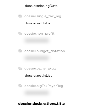
dossier.missingData
dossier.single_tax_reg
dossier.notInList
dossier.non_profit
XXXXXXXXXX
dossier.budget_dotation
XXXXXXXXXX
dossier.palne_akciz
dossier.notInList
dossier.bigTaxPayerReg
XXXXXXXXXX
dossier.declarations.title