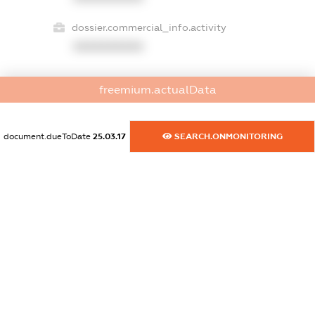
dossier.commercial_info.activity
XXXXXXXXXX
freemium.actualData
freemium.exampleText_1
freemium.exampleText_2
freemium.anonymousPerSearch2
document.dueToDate
25.03.17
SEARCH.ONMONITORING
FREEMIUM.DETAILS
FREEMIUM.REGISTER