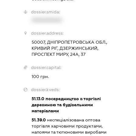
dossier.smida:
XXXXXXXXXX
dossier.address:
50007, ДНІПРОПЕТРОВСЬКА ОБЛ.,
КРИВИЙ РІГ, ДЗЕРЖИНСЬКИЙ,
ПРОСПЕКТ МИРУ, 24А, 37
dossier.capital:
100 грн.
dossier.kveds:
51.13.0
посередництво в торгівлі
деревиною та будівельними
матеріалами
51.39.0
неспеціалізована оптова
торгівля харчовими продуктами,
напоями та тютюновими виробами