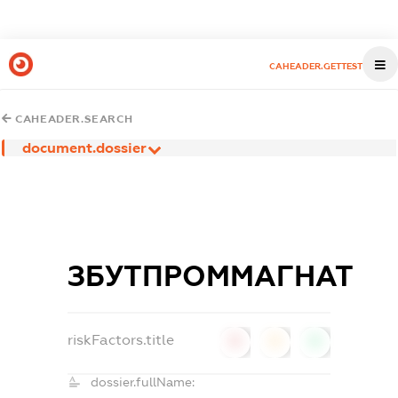
CAHEADER.GETTEST
CAHEADER.SEARCH
document.dossier
ЗБУТПРОММАГНАТ
riskFactors.title
0
0
0
dossier.fullName: