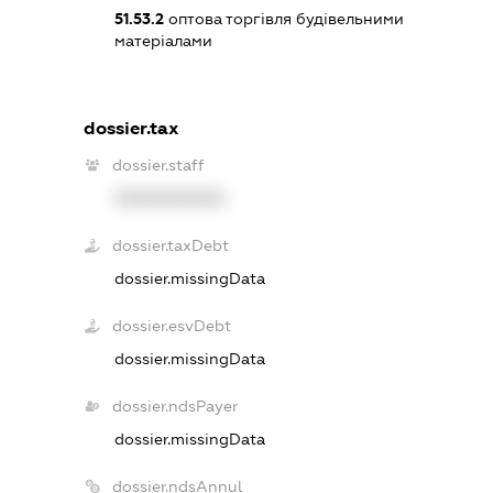
51.53.2
оптова торгівля будівельними
матеріалами
dossier.tax
dossier.staff
XXXXXXXXXX
dossier.taxDebt
dossier.missingData
dossier.esvDebt
dossier.missingData
dossier.ndsPayer
dossier.missingData
dossier.ndsAnnul