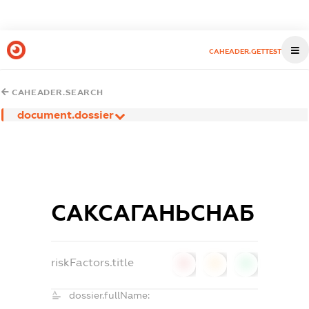
CAHEADER.GETTEST
CAHEADER.SEARCH
document.dossier
САКСАГАНЬСНАБ
riskFactors.title
0
0
0
dossier.fullName: