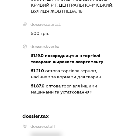
КРИВИЙ РІГ, ЦЕНТРАЛЬНО-МІСЬКИЙ,
ВУЛИЦЯ ЖОВТНЕВА, 18
dossier.capital:
500 грн.
dossier.kveds:
51.19.0
посередництво в торгівлі
товарами широкого асортименту
51.21.0
оптова торгівля зерном,
насінням та кормами для тварин
51.87.0
оптова торгівля іншими
машинами та устаткованням
dossier.tax
dossier.staff
XXXXXXXXXX