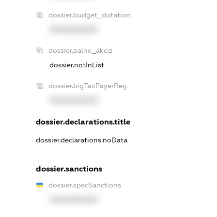
dossier.budget_dotation
XXXXXXXXXX
dossier.palne_akciz
dossier.notInList
dossier.bigTaxPayerReg
XXXXXXXXXX
dossier.declarations.title
dossier.declarations.noData
dossier.sanctions
dossier.specSanctions
XXXXXXXXXX