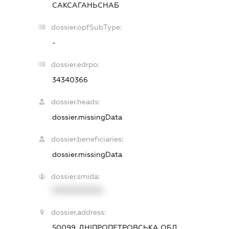
САКСАГАНЬСНАБ
dossier.opfSubType:
-
dossier.edrpo:
34340366
dossier.heads:
dossier.missingData
dossier.beneficiaries:
dossier.missingData
dossier.smida:
XXXXXXXXXX
dossier.address:
50099, ДНІПРОПЕТРОВСЬКА ОБЛ.,