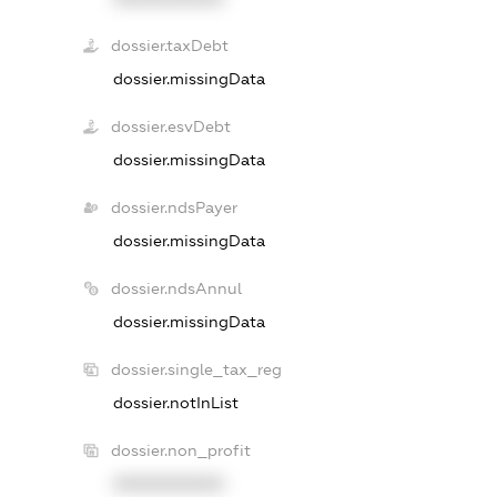
dossier.taxDebt
dossier.missingData
dossier.esvDebt
dossier.missingData
dossier.ndsPayer
dossier.missingData
dossier.ndsAnnul
dossier.missingData
dossier.single_tax_reg
dossier.notInList
dossier.non_profit
XXXXXXXXXX