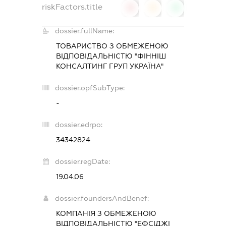
riskFactors.title
0
0
0
dossier.fullName:
ТОВАРИСТВО З ОБМЕЖЕНОЮ
ВІДПОВІДАЛЬНІСТЮ "ФІННІШ
КОНСАЛТИНГ ГРУП УКРАЇНА"
dossier.opfSubType:
-
dossier.edrpo:
34342824
dossier.regDate:
19.04.06
dossier.foundersAndBenef:
КОМПАНІЯ З ОБМЕЖЕНОЮ
ВІДПОВІДАЛЬНІСТЮ "ЕФСІДЖІ