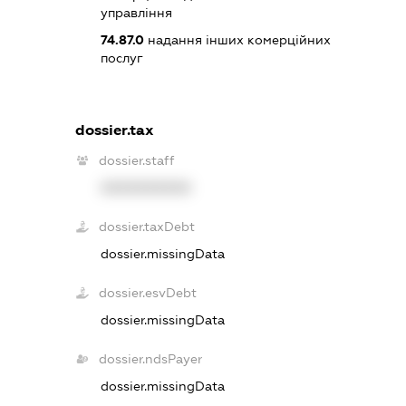
управління
74.87.0
надання інших комерційних
послуг
dossier.tax
dossier.staff
XXXXXXXXXX
dossier.taxDebt
dossier.missingData
dossier.esvDebt
dossier.missingData
dossier.ndsPayer
dossier.missingData