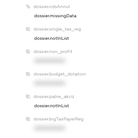
dossier.ndsAnnul
dossier.missingData
dossier.single_tax_reg
dossier.notInList
dossier.non_profit
XXXXXXXXXX
dossier.budget_dotation
XXXXXXXXXX
dossier.palne_akciz
dossier.notInList
dossier.bigTaxPayerReg
XXXXXXXXXX