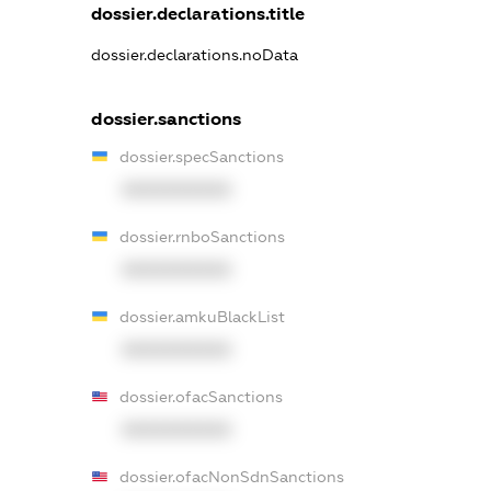
dossier.declarations.title
dossier.declarations.noData
dossier.sanctions
dossier.specSanctions
XXXXXXXXXX
dossier.rnboSanctions
XXXXXXXXXX
dossier.amkuBlackList
XXXXXXXXXX
dossier.ofacSanctions
XXXXXXXXXX
dossier.ofacNonSdnSanctions