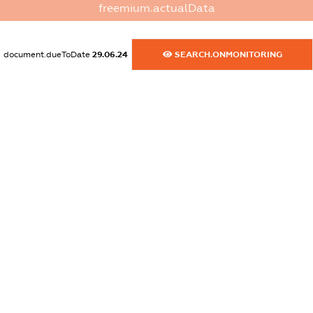
freemium.actualData
XXXXXXXXXX
dossier.commercial_info.activity
document.dueToDate
29.06.24
SEARCH.ONMONITORING
XXXXXXXXXX
freemium.exampleText_1
freemium.exampleText_2
freemium.anonymousPerSearch2
FREEMIUM.DETAILS
FREEMIUM.REGISTER