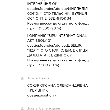
ІНТЕРНЕШНЛ ОІ"
dossier.founderAddress
ФІНЛЯНДІЯ,
00610, МІСТО ГЕЛЬСІНКІ, ВУЛИЦЯ
ОСМОНТІЕ, БУДИНОК 34
Розмір внеску до статутного фонду
(грн.):
31 500
(90 %)
КОМПАНІЯ "SIPU INTERNATIONAL
AKTIEBOLAG"
dossier.founderAddress
ШВЕЦІЯ,
11123, МІСТО СТОКГОЛЬМ, ВУЛИЦЯ
ДАЛАГАТАН, БУДИНОК 7
Розмір внеску до статутного фонду
(грн.):
3 500
(10 %)
dossier.heads:
СОКУР ОКСАНА ОЛЕКСАНДРІВНА
-
КЕРІВНИК
dossier.position -
dossier.beneficiaries: