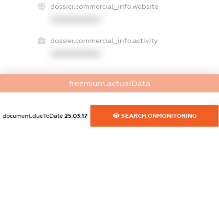
dossier.commercial_info.website
XXXXXXXXXX
dossier.commercial_info.activity
XXXXXXXXXX
freemium.actualData
freemium.exampleText_1
freemium.exampleText_2
freemium.anonymousPerSearch2
document.dueToDate
25.03.17
SEARCH.ONMONITORING
FREEMIUM.DETAILS
FREEMIUM.REGISTER