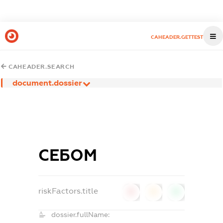
CAHEADER.GETTEST
CAHEADER.SEARCH
document.dossier
СЕБОМ
riskFactors.title
0
0
0
dossier.fullName: