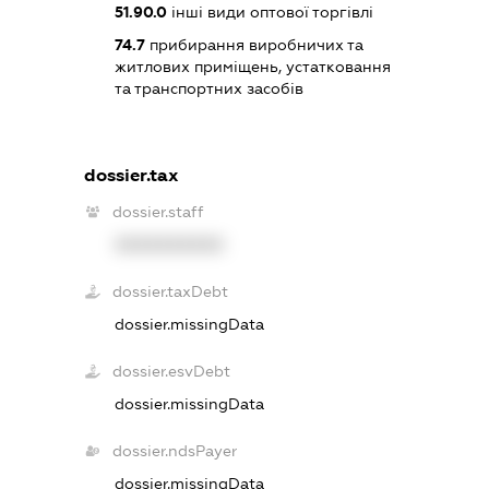
51.90.0
інші види оптової торгівлі
74.7
прибирання виробничих та
житлових приміщень, устатковання
та транспортних засобів
dossier.tax
dossier.staff
XXXXXXXXXX
dossier.taxDebt
dossier.missingData
dossier.esvDebt
dossier.missingData
dossier.ndsPayer
dossier.missingData