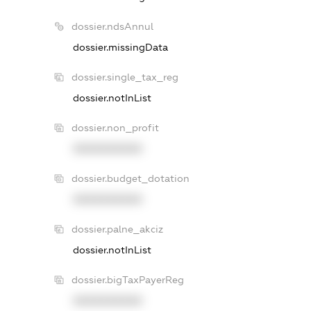
dossier.ndsAnnul
dossier.missingData
dossier.single_tax_reg
dossier.notInList
dossier.non_profit
XXXXXXXXXX
dossier.budget_dotation
XXXXXXXXXX
dossier.palne_akciz
dossier.notInList
dossier.bigTaxPayerReg
XXXXXXXXXX