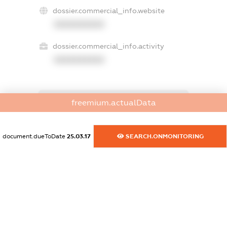
dossier.commercial_info.website
XXXXXXXXXX
dossier.commercial_info.activity
XXXXXXXXXX
freemium.actualData
freemium.exampleText_1
freemium.exampleText_2
freemium.anonymousPerSearch2
document.dueToDate
25.03.17
SEARCH.ONMONITORING
FREEMIUM.DETAILS
FREEMIUM.REGISTER