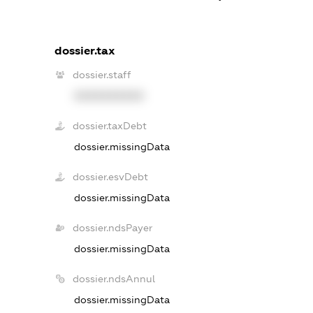
dossier.tax
dossier.staff
XXXXXXXXXX
dossier.taxDebt
dossier.missingData
dossier.esvDebt
dossier.missingData
dossier.ndsPayer
dossier.missingData
dossier.ndsAnnul
dossier.missingData