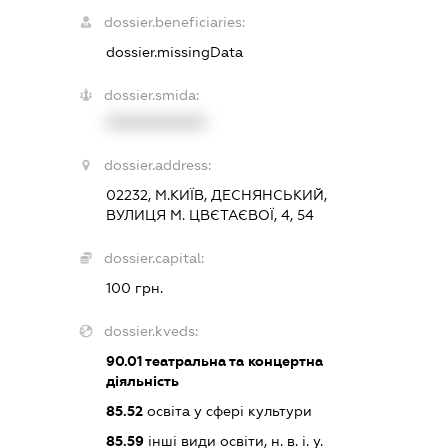
dossier.beneficiaries:
dossier.missingData
dossier.smida:
XXXXXXXXXX
dossier.address:
02232, М.КИЇВ, ДЕСНЯНСЬКИЙ,
ВУЛИЦЯ М. ЦВЄТАЄВОЇ, 4, 54
dossier.capital:
100 грн.
dossier.kveds:
90.01
театральна та концертна
діяльність
85.52
освіта у сфері культури
85.59
інші види освіти, н. в. і. у.