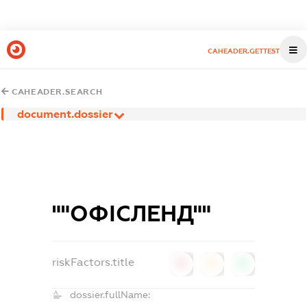
CAHEADER.GETTEST
CAHEADER.SEARCH
document.dossier
""ОФІСЛЕНД""
riskFactors.title
0
0
0
dossier.fullName: