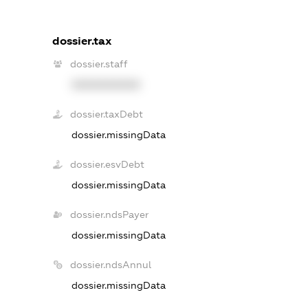
dossier.tax
dossier.staff
XXXXXXXXXX
dossier.taxDebt
dossier.missingData
dossier.esvDebt
dossier.missingData
dossier.ndsPayer
dossier.missingData
dossier.ndsAnnul
dossier.missingData