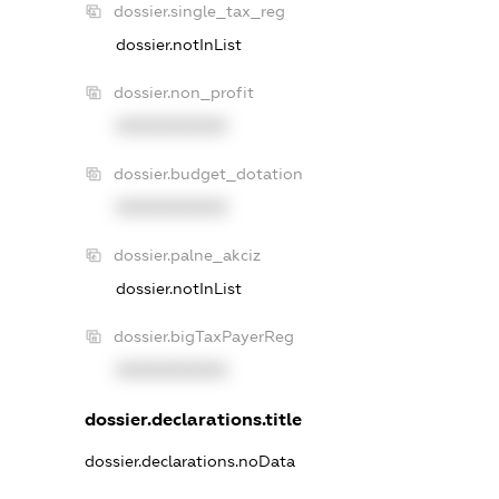
dossier.single_tax_reg
dossier.notInList
dossier.non_profit
XXXXXXXXXX
dossier.budget_dotation
XXXXXXXXXX
dossier.palne_akciz
dossier.notInList
dossier.bigTaxPayerReg
XXXXXXXXXX
dossier.declarations.title
dossier.declarations.noData