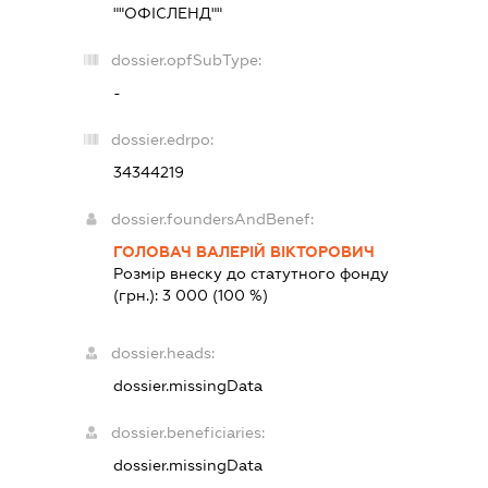
""ОФІСЛЕНД""
dossier.opfSubType:
-
dossier.edrpo:
34344219
dossier.foundersAndBenef:
ГОЛОВАЧ ВАЛЕРІЙ ВІКТОРОВИЧ
Розмір внеску до статутного фонду
(грн.):
3 000
(100 %)
dossier.heads:
dossier.missingData
dossier.beneficiaries:
dossier.missingData