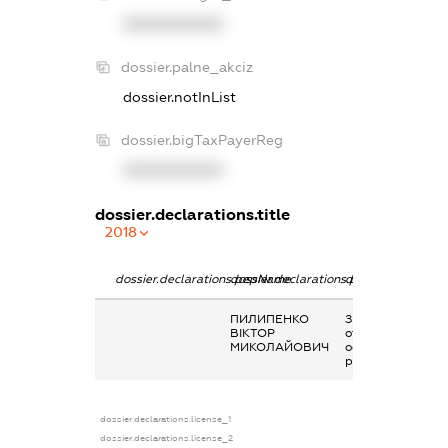
XXXXXXXXXX
dossier.palne_akciz
dossier.notInList
dossier.bigTaxPayerReg
XXXXXXXXXX
dossier.declarations.title
2018
dossier.declarations.pepName
dossier.declarations.personName
dossier.declarati
ПИЛИПЕНКО
Заробітна плата
ВІКТОР
отримана за
МИКОЛАЙОВИЧ
основним місцем
роботи
dossier.declarations.license_1
dossier.declarations.license_2