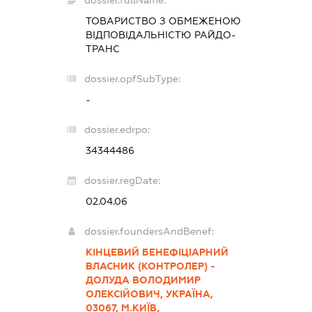
dossier.fullName:
ТОВАРИСТВО З ОБМЕЖЕНОЮ
ВІДПОВІДАЛЬНІСТЮ
РАЙДО-
ТРАНС
dossier.opfSubType:
-
dossier.edrpo:
34344486
dossier.regDate:
02.04.06
dossier.foundersAndBenef:
КІНЦЕВИЙ БЕНЕФІЦІАРНИЙ
ВЛАСНИК (КОНТРОЛЕР) -
ДОЛУДА ВОЛОДИМИР
ОЛЕКСІЙОВИЧ, УКРАЇНА,
03067, М.КИЇВ,