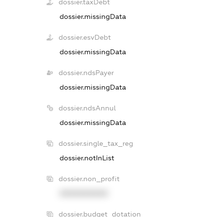
dossier.taxDebt
dossier.missingData
dossier.esvDebt
dossier.missingData
dossier.ndsPayer
dossier.missingData
dossier.ndsAnnul
dossier.missingData
dossier.single_tax_reg
dossier.notInList
dossier.non_profit
XXXXXXXXXX
dossier.budget_dotation