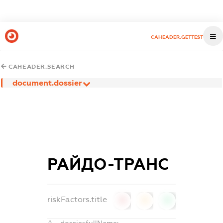
CAHEADER.GETTEST
CAHEADER.SEARCH
document.dossier
РАЙДО-ТРАНС
riskFactors.title
0
0
0