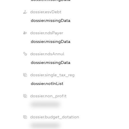
dossier.esvDebt
dossier.missingData
dossier.ndsPayer
dossier.missingData
dossier.ndsAnnul
dossier.missingData
dossier.single_tax_reg
dossier.notInList
dossier.non_profit
XXXXXXXXXX
dossier.budget_dotation
XXXXXXXXXX