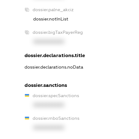
dossier.palne_akciz
dossier.notInList
dossier.bigTaxPayerReg
XXXXXXXXXX
dossier.declarations.title
dossier.declarations.noData
dossier.sanctions
dossier.specSanctions
XXXXXXXXXX
dossier.rnboSanctions
XXXXXXXXXX