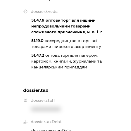
dossier.kveds:
51.47.9
оптова торгівля іншими
непродовольчими товарами
споживчого призначення, н. в. і. г.
51.19.0
посередництво в торгівлі
товарами широкого асортименту
51.47.2
оптова торгівля папером,
картоном, книгами, журналами та
канцелярським приладдям
dossier.tax
dossier.staff
XXXXXXXXXX
dossier.taxDebt
dossier.missingData