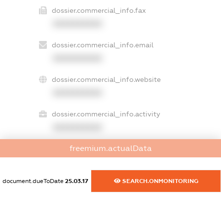
dossier.commercial_info.fax
XXXXXXXXXX
dossier.commercial_info.email
XXXXXXXXXX
dossier.commercial_info.website
XXXXXXXXXX
dossier.commercial_info.activity
XXXXXXXXXX
freemium.actualData
freemium.exampleText_1
freemium.exampleText_2
document.dueToDate
25.03.17
SEARCH.ONMONITORING
freemium.anonymousPerSearch2
FREEMIUM.DETAILS
FREEMIUM.REGISTER