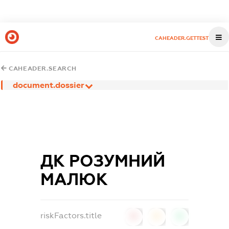
CAHEADER.GETTEST
CAHEADER.SEARCH
document.dossier
ДК РОЗУМНИЙ
МАЛЮК
riskFactors.title
0
0
0