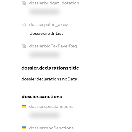
dossier.budget_dotation
XXXXXXXXXX
dossier.palne_akciz
dossier.notInList
dossier.bigTaxPayerReg
XXXXXXXXXX
dossier.declarations.title
dossier.declarations.noData
dossier.sanctions
dossier.specSanctions
XXXXXXXXXX
dossier.rnboSanctions