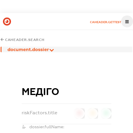
CAHEADER.GETTEST
CAHEADER.SEARCH
document.dossier
МЕДІГО
riskFactors.title
0
0
0
dossier.fullName: