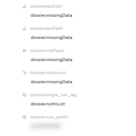
dossier.taxDebt
dossier.missingData
dossier.esvDebt
dossier.missingData
dossier.ndsPayer
dossier.missingData
dossier.ndsAnnul
dossier.missingData
dossier.single_tax_reg
dossier.notInList
dossier.non_profit
XXXXXXXXXX