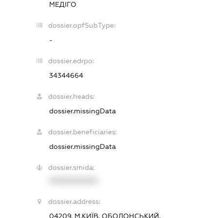
МЕДІГО
dossier.opfSubType:
-
dossier.edrpo:
34344664
dossier.heads:
dossier.missingData
dossier.beneficiaries:
dossier.missingData
dossier.smida:
XXXXXXXXXX
dossier.address:
04209, М.КИЇВ, ОБОЛОНСЬКИЙ,