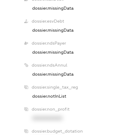
dossier.missingData
dossier.esvDebt
dossier.missingData
dossier.ndsPayer
dossier.missingData
dossier.ndsAnnul
dossier.missingData
dossier.single_tax_reg
dossier.notInList
dossier.non_profit
XXXXXXXXXX
dossier.budget_dotation