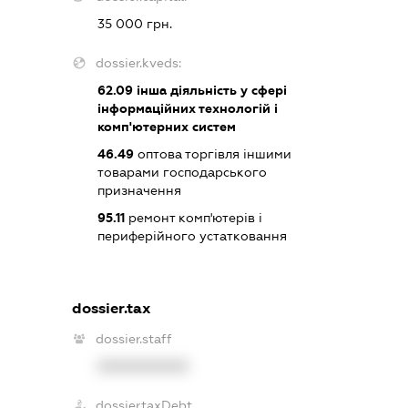
35 000 грн.
dossier.kveds:
62.09
інша діяльність у сфері
інформаційних технологій і
комп'ютерних систем
46.49
оптова торгівля іншими
товарами господарського
призначення
95.11
ремонт комп'ютерів і
периферійного устатковання
dossier.tax
dossier.staff
XXXXXXXXXX
dossier.taxDebt