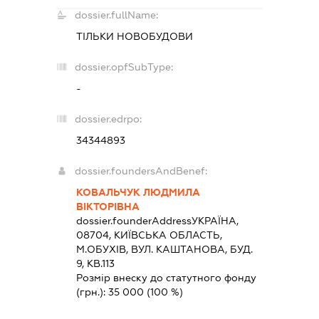
dossier.fullName:
ТІЛЬКИ НОВОБУДОВИ
dossier.opfSubType:
-
dossier.edrpo:
34344893
dossier.foundersAndBenef:
КОВАЛЬЧУК ЛЮДМИЛА
ВІКТОРІВНА
dossier.founderAddress
УКРАЇНА,
08704, КИЇВСЬКА ОБЛАСТЬ,
М.ОБУХІВ, ВУЛ. КАШТАНОВА, БУД.
9, КВ.113
Розмір внеску до статутного фонду
(грн.):
35 000
(100 %)