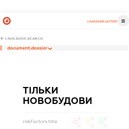
CAHEADER.GETTEST
CAHEADER.SEARCH
document.dossier
ТІЛЬКИ
НОВОБУДОВИ
riskFactors.title
0
0
0