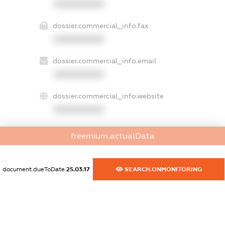
XXXXXXXXXX
dossier.commercial_info.fax
XXXXXXXXXX
dossier.commercial_info.email
XXXXXXXXXX
dossier.commercial_info.website
XXXXXXXXXX
dossier.commercial_info.activity
freemium.actualData
XXXXXXXXXX
document.dueToDate
25.03.17
SEARCH.ONMONITORING
freemium.exampleText_1
freemium.exampleText_2
freemium.anonymousPerSearch2
FREEMIUM.DETAILS