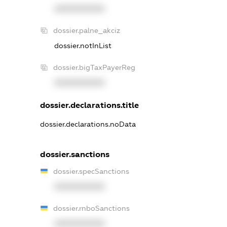
XXXXXXXXXX
dossier.palne_akciz
dossier.notInList
dossier.bigTaxPayerReg
XXXXXXXXXX
dossier.declarations.title
dossier.declarations.noData
dossier.sanctions
dossier.specSanctions
XXXXXXXXXX
dossier.rnboSanctions
XXXXXXXXXX