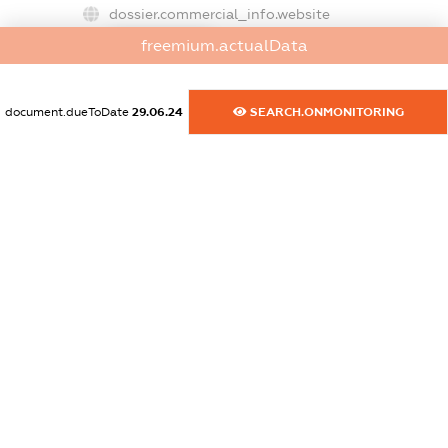
dossier.commercial_info.website
XXXXXXXXXX
freemium.actualData
dossier.commercial_info.activity
XXXXXXXXXX
document.dueToDate
29.06.24
SEARCH.ONMONITORING
freemium.exampleText_1
freemium.exampleText_2
freemium.anonymousPerSearch2
FREEMIUM.DETAILS
FREEMIUM.REGISTER