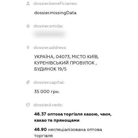
dossier.beneficiaries:
dossier.missingData
dossier.smida:
XXXXXXXXXX
dossier.address:
УКРАЇНА, 04073, МІСТО КИЇВ,
КУРЕНІВСЬКИЙ ПРОВУЛОК ,
БУДИНОК 19/5
dossier.capital:
35 000 грн.
dossier.kveds:
46.37
оптова торгівля кавою, чаєм,
какао та прянощами
46.90
неспеціалізована оптова
торгівля