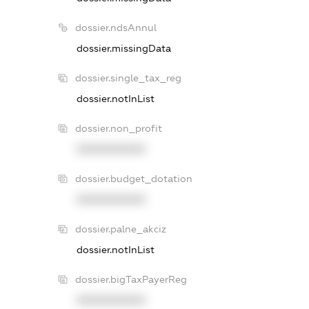
dossier.ndsAnnul
dossier.missingData
dossier.single_tax_reg
dossier.notInList
dossier.non_profit
XXXXXXXXXX
dossier.budget_dotation
XXXXXXXXXX
dossier.palne_akciz
dossier.notInList
dossier.bigTaxPayerReg
XXXXXXXXXX