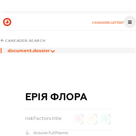
CAHEADER.GETTEST
CAHEADER.SEARCH
document.dossier
ЕРІЯ ФЛОРА
riskFactors.title
0
0
0
dossier.fullName: