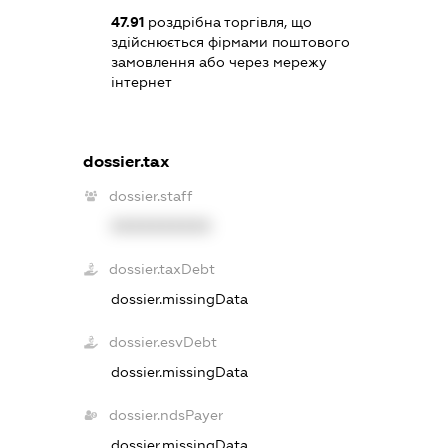
47.91
роздрібна торгівля, що
здійснюється фірмами поштового
замовлення або через мережу
інтернет
dossier.tax
dossier.staff
XXXXXXXXXX
dossier.taxDebt
dossier.missingData
dossier.esvDebt
dossier.missingData
dossier.ndsPayer
dossier.missingData