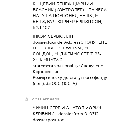
КІНЦЕВИЙ БЕНЕФІЦІАРНИЙ
ВЛАСНИК (КОНТРОЛЕР) - ПАМЕЛА
НАТАША ПОУПОНЕЯ, БЕЛІЗ , М.
БЕЛІЗ, ВУЛ. КОРНЕР ЕРІЯХІТСОН,
БУД. 102
ІНКОМ СЕРВІС ЛЛП
dossier.founderAddress
СПОЛУЧЕНЕ
КОРОЛІВСТВО, WC1N3E, М.
ЛОНДОН, М. ДЖЕЙМС СТРІТ, 23-
24, КІМНАТА 2
statements.nationality:
Сполучене
Королівство
Розмір внеску до статутного фонду
(грн.):
35 000
(100 %)
dossier.heads:
ЧИЧИН СЕРГІЙ АНАТОЛІЙОВИЧ
-
КЕРІВНИК
- dossier.from 01.07.12
dossier.position -