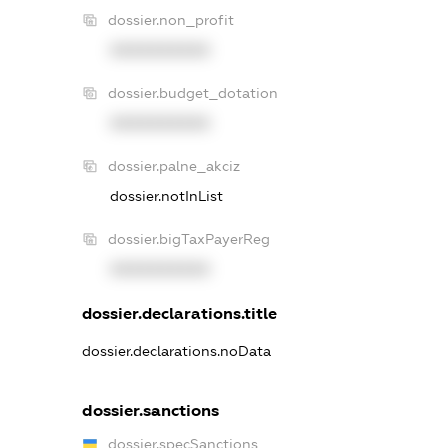
dossier.non_profit
XXXXXXXXXX
dossier.budget_dotation
XXXXXXXXXX
dossier.palne_akciz
dossier.notInList
dossier.bigTaxPayerReg
XXXXXXXXXX
dossier.declarations.title
dossier.declarations.noData
dossier.sanctions
dossier.specSanctions