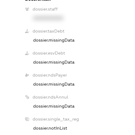
dossier.staff
XXXXXXXXXX
dossier.taxDebt
dossier.missingData
dossier.esvDebt
dossier.missingData
dossier.ndsPayer
dossier.missingData
dossier.ndsAnnul
dossier.missingData
dossier.single_tax_reg
dossier.notInList