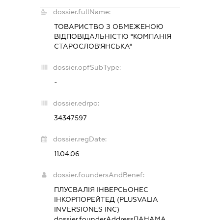
dossier.fullName:
ТОВАРИСТВО З ОБМЕЖЕНОЮ
ВІДПОВІДАЛЬНІСТЮ "КОМПАНІЯ
СТАРОСЛОВ'ЯНСЬКА"
dossier.opfSubType:
-
dossier.edrpo:
34347597
dossier.regDate:
11.04.06
dossier.foundersAndBenef:
ПЛУСВАЛІЯ ІНВЕРСЬОНЕС
ІНКОРПОРЕЙТЕД (PLUSVALIA
INVERSIONES INC)
dossier.founderAddress
ПАНАМА,