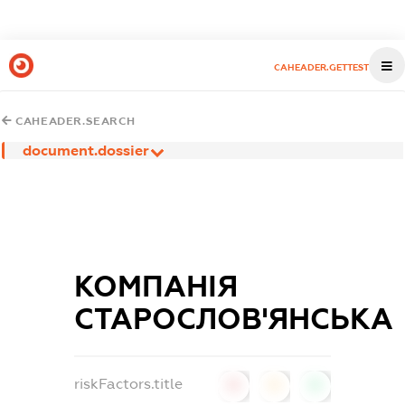
CAHEADER.GETTEST
CAHEADER.SEARCH
document.dossier
КОМПАНІЯ
СТАРОСЛОВ'ЯНСЬКА
riskFactors.title
0
0
0