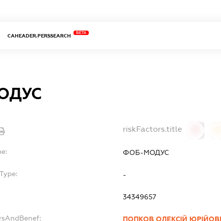
BETA
CAHEADER.PERSSEARCH
ОДУС
riskFactors.title
0
0
me:
ФОБ-МОДУС
Type:
-
34349657
ersAndBenef:
ПОПКОВ ОЛЕКСІЙ ЮРІЙОВ