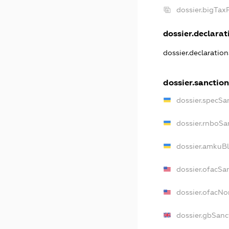
dossier.bigTa
dossier.declarati
dossier.declaratio
dossier.sanctio
dossier.specSa
dossier.rnboSa
dossier.amkuBl
dossier.ofacSa
dossier.ofacN
dossier.gbSanc