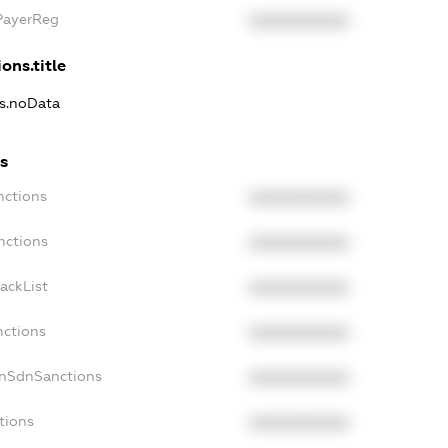
xPayerReg
XXXXXXXXXX
ons.title
ns.noData
ns
nctions
XXXXXXXXXX
nctions
XXXXXXXXXX
ackList
XXXXXXXXXX
nctions
XXXXXXXXXX
onSdnSanctions
XXXXXXXXXX
tions
XXXXXXXXXX