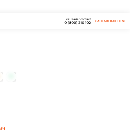
caHeader.contact
CAHEADER.GETTEST
0 (800) 210 102
0
ИЧ