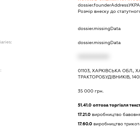
dossier.founderAddress
УКРА
Розмір внеску до статутног
dossier.missingData
aries:
dossier.missingData
XXXXXXXXXX
:
01103, ХАРКІВСЬКА ОБЛ.,
ТРАКТОРОБУДІВНИКІВ, 140Б
35 000 грн.
51.41.0
оптова торгівля тек
17.21.0
виробництво бавовн
17.60.0
виробництво трикот