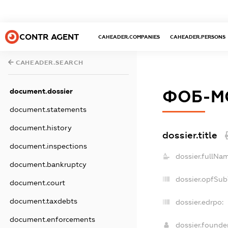
CONTR AGENT
CAHEADER.COMPANIES
CAHEADER.PERSONS
CAHEADER.SEARCH
document.dossier
ФОБ-М
document.statements
document.history
dossier.title
document.inspections
dossier.fullNa
document.bankruptcy
dossier.opfSub
document.court
document.taxdebts
dossier.edrpo:
document.enforcements
dossier.found