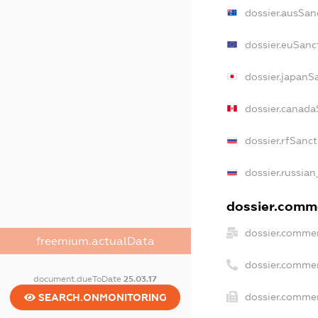
dossier.ausSan
dossier.euSanc
dossier.japanS
dossier.canada
dossier.rfSanc
dossier.russian
dossier.comme
dossier.commer
freemium.actualData
dossier.comme
document.dueToDate
25.03.17
dossier.commer
SEARCH.ONMONITORING