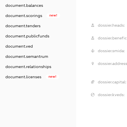
document.balances
document.scorings
new!
dossier.heads:
document.tenders
document.publicfunds
dossier.benefici
document.ved
dossier.smida:
document.semantrum
dossier.address
document.relationships
document.licenses
new!
dossier.capital:
dossier.kveds: