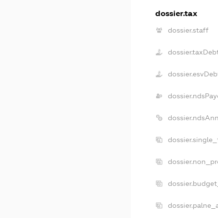
dossier.tax
dossier.staff
dossier.taxDeb
dossier.esvDeb
dossier.ndsPay
dossier.ndsAn
dossier.single
dossier.non_pr
dossier.budge
dossier.palne_