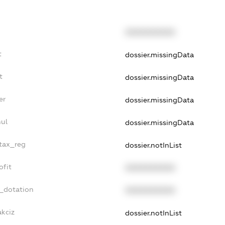
XXXXXXXXXX
t
dossier.missingData
t
dossier.missingData
er
dossier.missingData
nul
dossier.missingData
_tax_reg
dossier.notInList
ofit
XXXXXXXXXX
t_dotation
XXXXXXXXXX
akciz
dossier.notInList