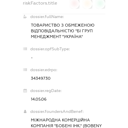
riskFactors.title
0
0
0
dossier.fullName:
ТОВАРИСТВО З ОБМЕЖЕНОЮ
ВІДПОВІДАЛЬНІСТЮ "БІ ГРУП
МЕНЕДЖМЕНТ "УКРАЇНА"
dossier.opfSubType:
-
dossier.edrpo:
34349730
dossier.regDate:
14.05.06
dossier.foundersAndBenef:
МІЖНАРОДНА КОМЕРЦІЙНА
КОМПАНІЯ "БОБЕНІ ІНК." (BOBENY