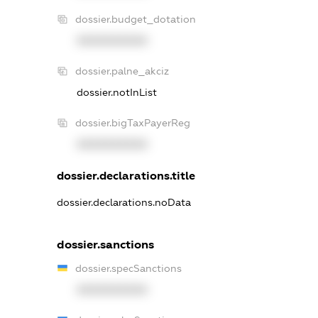
dossier.budget_dotation
XXXXXXXXXX
dossier.palne_akciz
dossier.notInList
dossier.bigTaxPayerReg
XXXXXXXXXX
dossier.declarations.title
dossier.declarations.noData
dossier.sanctions
dossier.specSanctions
XXXXXXXXXX