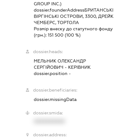
GROUP INC.)
dossier.founderAddress
БРИТАНСЬКІ
ВІРГІНСЬКІ ОСТРОВИ, 3300, ДРЕЙК
ЧЕМБЕРС, ТОРТОЛА
Розмір внеску до статутного фонду
(грн.):
151 500
(100 %)
dossier.heads:
МЕЛЬНИК ОЛЕКСАНДР
СЕРГІЙОВИЧ
-
КЕРІВНИК
dossier.position -
dossier.beneficiaries:
dossier.missingData
dossier.smida:
XXXXXXXXXX
dossier.address: