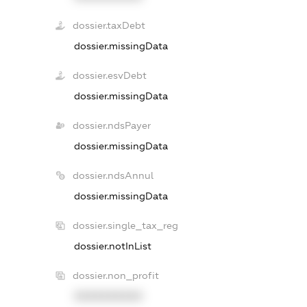
dossier.taxDebt
dossier.missingData
dossier.esvDebt
dossier.missingData
dossier.ndsPayer
dossier.missingData
dossier.ndsAnnul
dossier.missingData
dossier.single_tax_reg
dossier.notInList
dossier.non_profit
XXXXXXXXXX