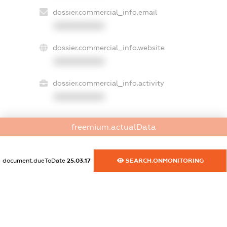
dossier.commercial_info.email
XXXXXXXXXX
dossier.commercial_info.website
XXXXXXXXXX
dossier.commercial_info.activity
XXXXXXXXXX
freemium.actualData
freemium.exampleText_1
freemium.exampleText_2
freemium.anonymousPerSearch2
document.dueToDate
25.03.17
SEARCH.ONMONITORING
FREEMIUM.DETAILS
FREEMIUM.REGISTER