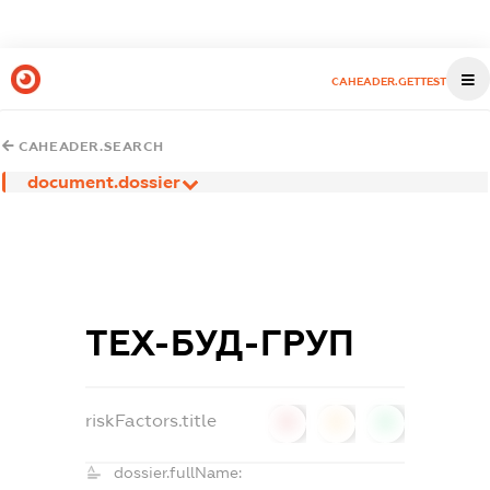
CAHEADER.GETTEST
CAHEADER.SEARCH
document.dossier
ТЕХ-БУД-ГРУП
riskFactors.title
0
0
0
dossier.fullName: