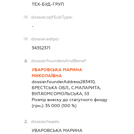
ТЕХ-БУД-ГРУП
dossier.opfSubType:
-
dossier.edrpo:
34352371
dossier.foundersAndBenef:
УВАРОВСЬКА МАРИНА
МИКОЛАЇВНА
dossier.founderAddress
283410,
БРЕСТСЬКА ОБЛ., С.МАЛАРИТА,
ВУЛ.КОМСОМОЛЬСЬКА, 53
Розмір внеску до статутного фонду
(грн.):
35 000
(100 %)
dossier.heads:
УВАРОВСЬКА МАРИНА