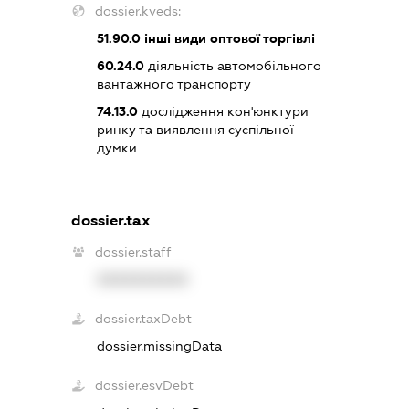
dossier.kveds:
51.90.0
інші види оптової торгівлі
60.24.0
діяльність автомобільного
вантажного транспорту
74.13.0
дослідження кон'юнктури
ринку та виявлення суспільної
думки
dossier.tax
dossier.staff
XXXXXXXXXX
dossier.taxDebt
dossier.missingData
dossier.esvDebt