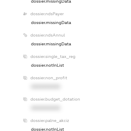
dossier.missingData
dossier.ndsPayer
dossier.missingData
dossier.ndsAnnul
dossier.missingData
dossier.single_tax_reg
dossier.notInList
dossier.non_profit
XXXXXXXXXX
dossier.budget_dotation
XXXXXXXXXX
dossier.palne_akciz
dossier.notInList