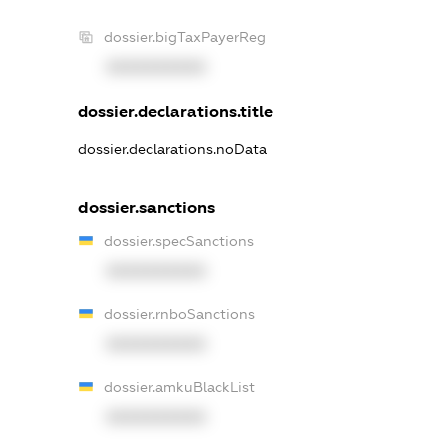
dossier.bigTaxPayerReg
XXXXXXXXXX
dossier.declarations.title
dossier.declarations.noData
dossier.sanctions
dossier.specSanctions
XXXXXXXXXX
dossier.rnboSanctions
XXXXXXXXXX
dossier.amkuBlackList
XXXXXXXXXX