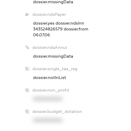
dossier.missingData
dossier.ndsPayer
dossier.yes
dossier.ndsInn
343524826579
dossier.from
06.07.06
dossier.ndsAnnul
dossier.missingData
dossier.single_tax_reg
dossier.notInList
dossier.non_profit
XXXXXXXXXX
dossier.budget_dotation
XXXXXXXXXX