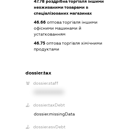
47.78
роздрібна торгівля іншими
невживаними товарами в
спеціалізованих магазинах
46.66
оптова торгівля іншими
офісними машинами й
устаткованням
46.75
оптова торгівля хімічними
продуктами
dossier.tax
dossier.staff
XXXXXXXXXX
dossier.taxDebt
dossier.missingData
dossier.esvDebt