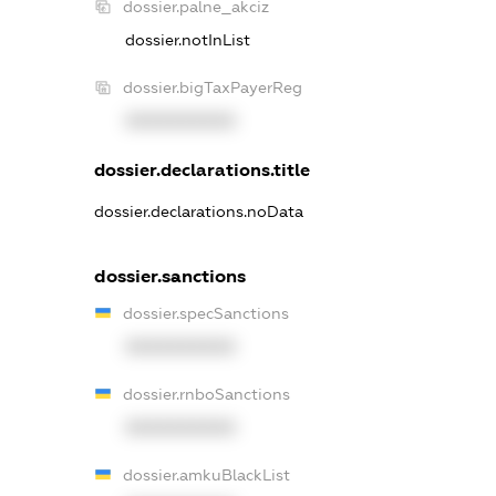
dossier.palne_akciz
dossier.notInList
dossier.bigTaxPayerReg
XXXXXXXXXX
dossier.declarations.title
dossier.declarations.noData
dossier.sanctions
dossier.specSanctions
XXXXXXXXXX
dossier.rnboSanctions
XXXXXXXXXX
dossier.amkuBlackList