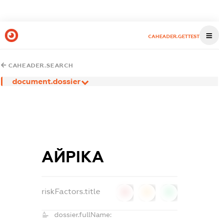
CAHEADER.GETTEST
CAHEADER.SEARCH
document.dossier
АЙРІКА
riskFactors.title
0
0
0
dossier.fullName: