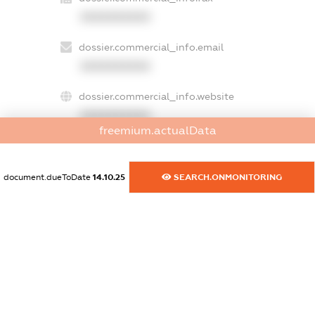
XXXXXXXXXX
dossier.commercial_info.email
XXXXXXXXXX
dossier.commercial_info.website
XXXXXXXXXX
freemium.actualData
dossier.commercial_info.activity
XXXXXXXXXX
document.dueToDate
14.10.25
SEARCH.ONMONITORING
freemium.exampleText_1
freemium.exampleText_2
freemium.anonymousPerSearch2
FREEMIUM.DETAILS
FREEMIUM.REGISTER