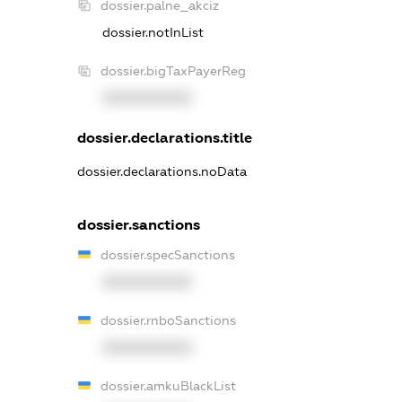
dossier.palne_akciz
dossier.notInList
dossier.bigTaxPayerReg
XXXXXXXXXX
dossier.declarations.title
dossier.declarations.noData
dossier.sanctions
dossier.specSanctions
XXXXXXXXXX
dossier.rnboSanctions
XXXXXXXXXX
dossier.amkuBlackList