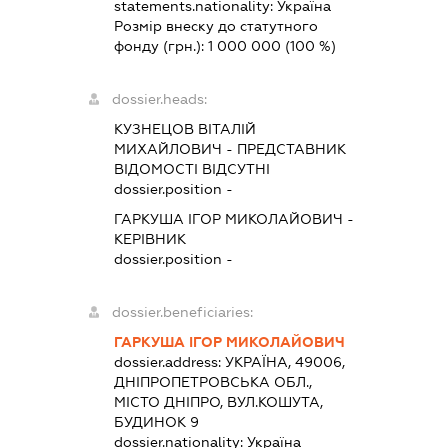
statements.nationality:
Україна
Розмір внеску до статутного
фонду (грн.):
1 000 000
(100 %)
dossier.heads:
КУЗНЕЦОВ ВІТАЛІЙ
МИХАЙЛОВИЧ
-
ПРЕДСТАВНИК
ВІДОМОСТІ ВІДСУТНІ
dossier.position -
ГАРКУША ІГОР МИКОЛАЙОВИЧ
-
КЕРІВНИК
dossier.position -
dossier.beneficiaries:
ГАРКУША ІГОР МИКОЛАЙОВИЧ
dossier.address:
УКРАЇНА, 49006,
ДНІПРОПЕТРОВСЬКА ОБЛ.,
МІСТО ДНІПРО, ВУЛ.КОШУТА,
БУДИНОК 9
dossier.nationality:
Україна