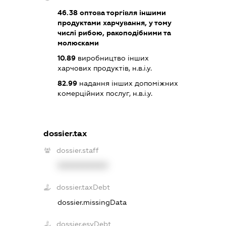
46.38
оптова торгівля іншими
продуктами харчування, у тому
числі рибою, ракоподібними та
молюсками
10.89
виробництво інших
харчових продуктів, н.в.і.у.
82.99
надання інших допоміжних
комерційних послуг, н.в.і.у.
dossier.tax
dossier.staff
XXXXXXXXXX
dossier.taxDebt
dossier.missingData
dossier.esvDebt