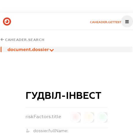
CAHEADER.GETTEST
CAHEADER.SEARCH
document.dossier
ГУДВІЛ-ІНВЕСТ
riskFactors.title
0
0
0
dossier.fullName: