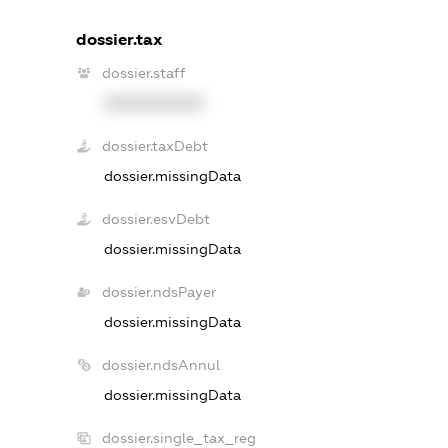
dossier.tax
dossier.staff
XXXXXXXXXX
dossier.taxDebt
dossier.missingData
dossier.esvDebt
dossier.missingData
dossier.ndsPayer
dossier.missingData
dossier.ndsAnnul
dossier.missingData
dossier.single_tax_reg