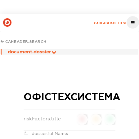
CAHEADER.GETTEST
CAHEADER.SEARCH
document.dossier
ОФІСТЕХСИСТЕМА
riskFactors.title
0
0
0
dossier.fullName: