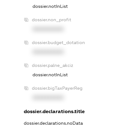
dossier.notInList
dossier.non_profit
XXXXXXXXXX
dossier.budget_dotation
XXXXXXXXXX
dossier.palne_akciz
dossier.notInList
dossier.bigTaxPayerReg
XXXXXXXXXX
dossier.declarations.title
dossier.declarations.noData