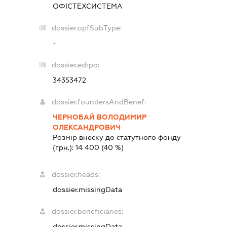
ОФІСТЕХСИСТЕМА
dossier.opfSubType:
-
dossier.edrpo:
34353472
dossier.foundersAndBenef:
ЧЕРНОБАЙ ВОЛОДИМИР
ОЛЕКСАНДРОВИЧ
Розмір внеску до статутного фонду
(грн.):
14 400
(40 %)
dossier.heads:
dossier.missingData
dossier.beneficiaries:
dossier.missingData