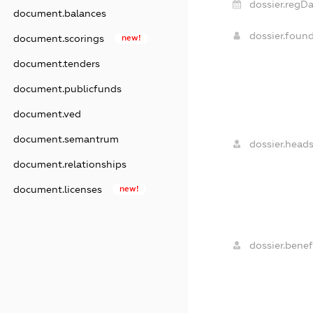
dossier.regDa
document.balances
dossier.foun
document.scorings
new!
document.tenders
document.publicfunds
document.ved
document.semantrum
dossier.heads
document.relationships
document.licenses
new!
dossier.benefi