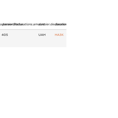
ns.personStatus
dossier.declarations.amount
dossier.declarations.currency
dossier.declarations.source
405
UAH
НАЗК