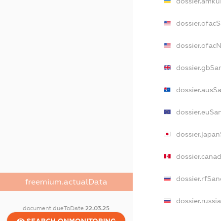
dossier.amku
dossier.ofac
dossier.ofac
dossier.gbSa
dossier.ausS
dossier.euSa
dossier.japa
dossier.cana
dossier.rfSan
freemium.actualData
dossier.russi
document.dueToDate
22.03.25
SEARCH.ONMONITORING