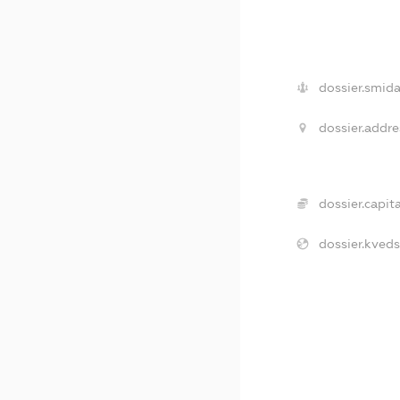
dossier.smida
dossier.addre
dossier.capita
dossier.kveds