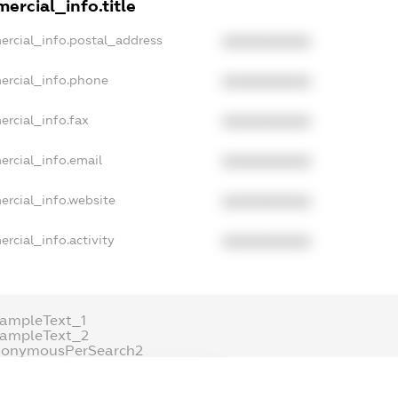
ercial_info.title
ercial_info.postal_address
XXXXXXXXXX
ercial_info.phone
XXXXXXXXXX
ercial_info.fax
XXXXXXXXXX
ercial_info.email
XXXXXXXXXX
ercial_info.website
XXXXXXXXXX
rcial_info.activity
XXXXXXXXXX
ampleText_1
xampleText_2
nonymousPerSearch2
DETAILS
FREEMIUM.REGISTER