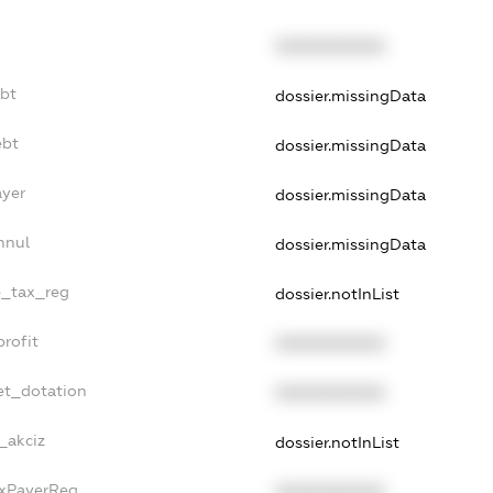
XXXXXXXXXX
ebt
dossier.missingData
ebt
dossier.missingData
ayer
dossier.missingData
nnul
dossier.missingData
e_tax_reg
dossier.notInList
rofit
XXXXXXXXXX
et_dotation
XXXXXXXXXX
_akciz
dossier.notInList
axPayerReg
XXXXXXXXXX