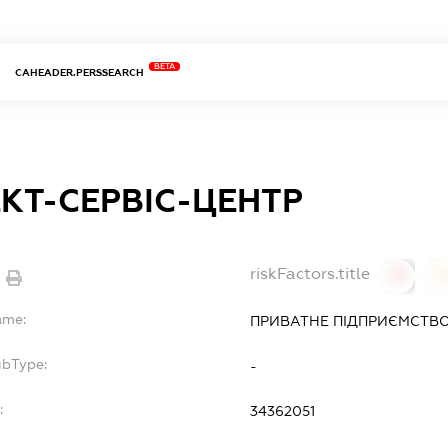
BETA
CAHEADER.PERSSEARCH
ЕКТ-СЕРВІС-ЦЕНТР
riskFactors.title
0
ame:
ПРИВАТНЕ ПІДПРИЄМСТВО 
ubType:
-
:
34362051