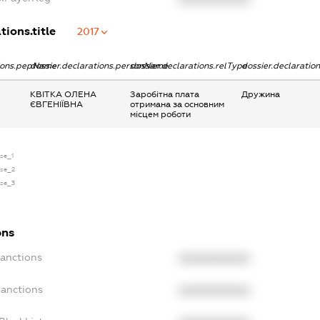
tions.title
2017
tions.pepName
dossier.declarations.personName
dossier.declarations.relType
dossier.declaratio
КВІТКА ОЛЕНА
Заробітна плата
Дружина
ЄВГЕНІЇВНА
отримана за основним
місцем роботи
nse_1
nse_2
nse_3
ons
Sanctions
XXXXXXXXXX
Sanctions
XXXXXXXXXX