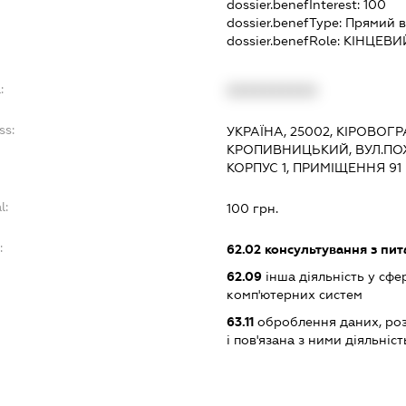
dossier.benefInterest:
100
dossier.benefType:
Прямий в
dossier.benefRole:
КІНЦЕВИ
:
XXXXXXXXXX
ss:
УКРАЇНА, 25002, КІРОВОГ
КРОПИВНИЦЬКИЙ, ВУЛ.ПО
КОРПУС 1, ПРИМІЩЕННЯ 91
l:
100 грн.
:
62.02
консультування з пит
62.09
інша діяльність у сфе
комп'ютерних систем
63.11
оброблення даних, роз
і пов'язана з ними діяльніст