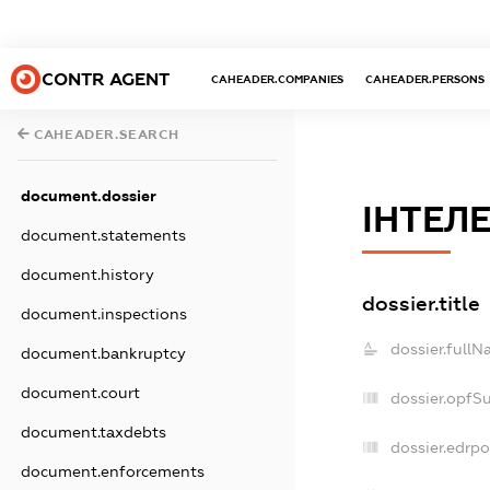
CONTR AGENT
CAHEADER.COMPANIES
CAHEADER.PERSONS
CAHEADER.SEARCH
document.dossier
ІНТЕЛ
document.statements
document.history
dossier.title
document.inspections
dossier.fullN
document.bankruptcy
document.court
dossier.opfS
document.taxdebts
dossier.edrpo
document.enforcements