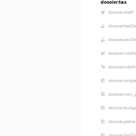
dossier.tax
dossier.staff
dossier.taxD
dossier.esvD
dossier.ndsP
dossier.ndsA
dossier.singl
dossier.non_p
dossier.budg
dossier.palne
dossier.bigT