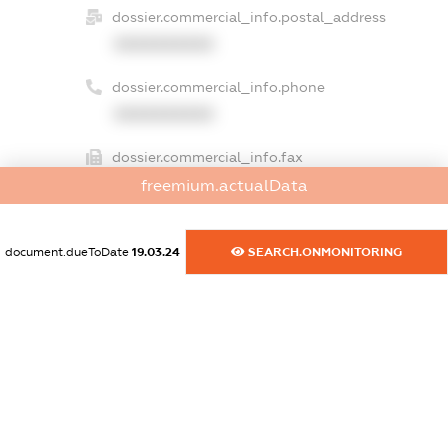
dossier.commercial_info.postal_address
XXXXXXXXXX
dossier.commercial_info.phone
XXXXXXXXXX
dossier.commercial_info.fax
XXXXXXXXXX
freemium.actualData
dossier.commercial_info.email
document.dueToDate
19.03.24
SEARCH.ONMONITORING
XXXXXXXXXX
dossier.commercial_info.website
XXXXXXXXXX
dossier.commercial_info.activity
XXXXXXXXXX