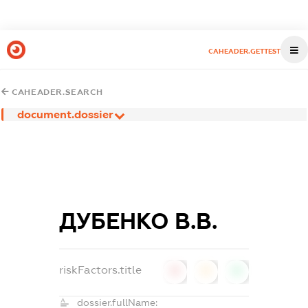
CAHEADER.GETTEST
CAHEADER.SEARCH
document.dossier
ДУБЕНКО В.В.
riskFactors.title
0
0
0
dossier.fullName: