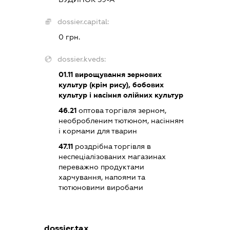
dossier.capital:
0 грн.
dossier.kveds:
01.11
вирощування зернових
культур (крім рису), бобових
культур і насіння олійних культур
46.21
оптова торгівля зерном,
необробленим тютюном, насінням
і кормами для тварин
47.11
роздрібна торгівля в
неспеціалізованих магазинах
переважно продуктами
харчування, напоями та
тютюновими виробами
dossier.tax