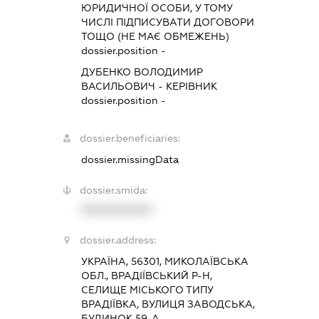
ЮРИДИЧНОЇ ОСОБИ, У ТОМУ
ЧИСЛІ ПІДПИСУВАТИ ДОГОВОРИ
ТОЩО (НЕ МАЄ ОБМЕЖЕНЬ)
dossier.position -
ДУБЕНКО ВОЛОДИМИР
ВАСИЛЬОВИЧ
-
КЕРІВНИК
dossier.position -
dossier.beneficiaries:
dossier.missingData
dossier.smida:
XXXXXXXXXX
dossier.address:
УКРАЇНА, 56301, МИКОЛАЇВСЬКА
ОБЛ., ВРАДІЇВСЬКИЙ Р-Н,
СЕЛИЩЕ МІСЬКОГО ТИПУ
ВРАДІЇВКА, ВУЛИЦЯ ЗАВОДСЬКА,
БУДИНОК 59-А