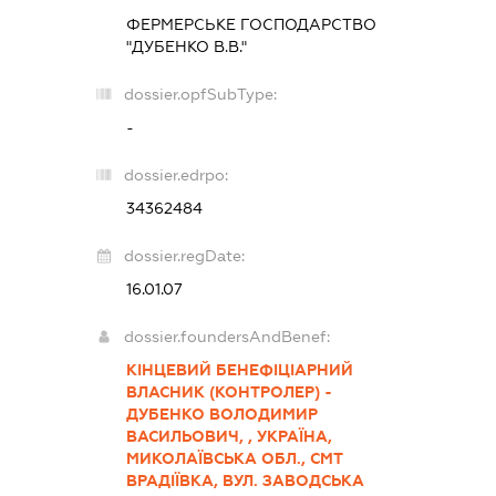
ФЕРМЕРСЬКЕ ГОСПОДАРСТВО
"ДУБЕНКО В.В."
dossier.opfSubType:
-
dossier.edrpo:
34362484
dossier.regDate:
16.01.07
dossier.foundersAndBenef:
КІНЦЕВИЙ БЕНЕФІЦІАРНИЙ
ВЛАСНИК (КОНТРОЛЕР) -
ДУБЕНКО ВОЛОДИМИР
ВАСИЛЬОВИЧ, , УКРАЇНА,
МИКОЛАЇВСЬКА ОБЛ., СМТ
ВРАДІЇВКА, ВУЛ. ЗАВОДСЬКА