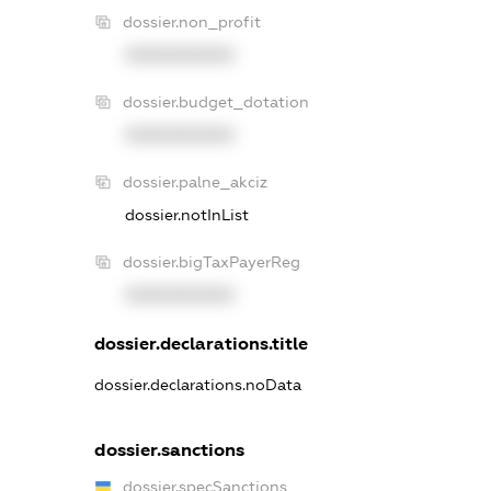
dossier.non_profit
XXXXXXXXXX
dossier.budget_dotation
XXXXXXXXXX
dossier.palne_akciz
dossier.notInList
dossier.bigTaxPayerReg
XXXXXXXXXX
dossier.declarations.title
dossier.declarations.noData
dossier.sanctions
dossier.specSanctions