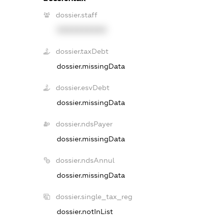
dossier.staff
XXXXXXXXXX
dossier.taxDebt
dossier.missingData
dossier.esvDebt
dossier.missingData
dossier.ndsPayer
dossier.missingData
dossier.ndsAnnul
dossier.missingData
dossier.single_tax_reg
dossier.notInList